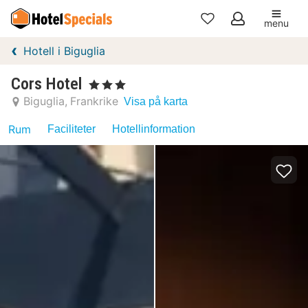
menu
Mina
Hotell i Biguglia
favoriter
Cors Hotel
, 3 Stjärnor
Biguglia
Frankrike
Visa på karta
Rum
Faciliteter
Hotellinformation