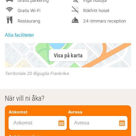
Gratis parkering
Inga husdjur
Gratis Wi-Fi
Rökfritt hotell
Restaurang
24-timmars reception
Alla faciliteter
Visa på karta
Territoriale 20
Biguglia
Frankrike
När vill ni åka?
Ankomst
Avresa
Ankomst
Avresa