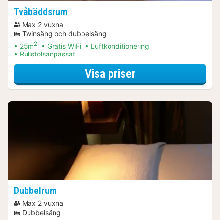
Tvåbäddsrum
Max 2 vuxna
Twinsäng och dubbelsäng
2
25m
Gratis WiFi
Luftkonditionering
Rullstolsanpassat
för Tvåbäddsrum
Visa priser
Dubbelrum
Max 2 vuxna
Dubbelsäng