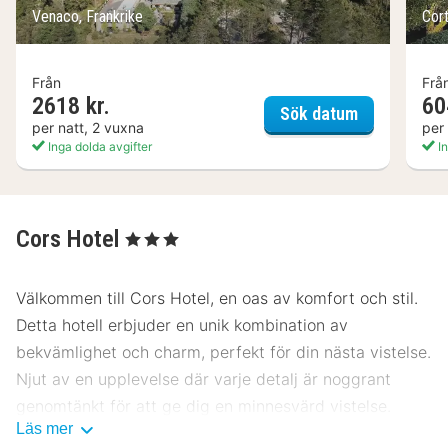
Venaco, Frankrike
Cort
Från
Frå
2618 kr.
60
Hotel E Case
Sök datum
per natt, 2 vuxna
per
Inga dolda avgifter
In
Cors Hotel
, 3 Stjärnor
Välkommen till Cors Hotel, en oas av komfort och stil.
Detta hotell erbjuder en unik kombination av
bekvämlighet och charm, perfekt för din nästa vistelse.
Njut av en upplevelse där varje detalj är noggrant
genomtänkt för att ge dig en minnesvärd vistelse.
Läs mer