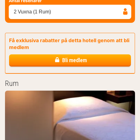
Antal resenärer
2 Vuxna (1 Rum)
Få exklusiva rabatter på detta hotell genom att bli
medlem
Bli medlem
Rum