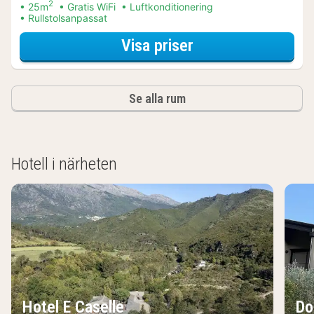
2
25m
Gratis WiFi
Luftkonditionering
Rullstolsanpassat
för Dubbelrum
Visa priser
Se alla rum
Hotell i närheten
Hotel E Caselle
Do