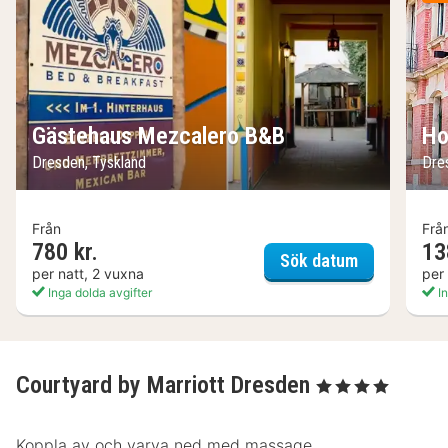
Gästehaus Mezcalero B&B
Ho
Dresden, Tyskland
Dre
Från
Frå
780 kr.
13
Gästehaus 
Sök datum
per natt, 2 vuxna
per
Inga dolda avgifter
In
Courtyard by Marriott Dresden
, 4 Stjärnor
Koppla av och varva ned med massage,