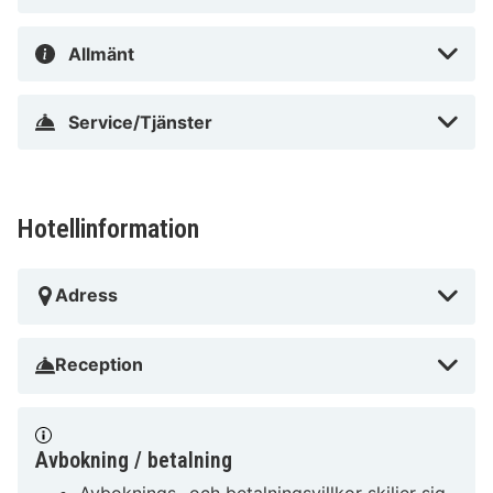
ligger 4,3 km från Frauenkirche och 0,8 km från
Militärhistorisches Museum der Bundeswehr.
Allmänt
I Dresden (Neustadt)
Service/Tjänster
Hotellinformation
Adress
Reception
Avbokning / betalning