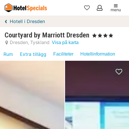
menu
Mina
Hotell i Dresden
favoriter
Courtyard by Marriott Dresden
, 4 Stjärnor
Dresden
Tyskland
Visa på karta
Rum
Extra tillägg
Faciliteter
Hotellinformation