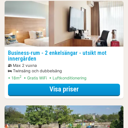
Business-rum - 2 enkelsängar - utsikt mot
innergården
Max 2 vuxna
Twinsäng och dubbelsäng
2
18m
Gratis WiFi
Luftkonditionering
för Business-rum 
Visa priser