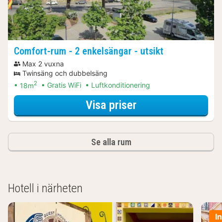
Comfort-rum - 2 enkelsängar - utsikt
Max 2 vuxna
Twinsäng och dubbelsäng
2
18m
Gratis WiFi
Luftkonditionering
för Comfort-rum - 
Visa priser
Se alla rum
Hotell i närheten
I