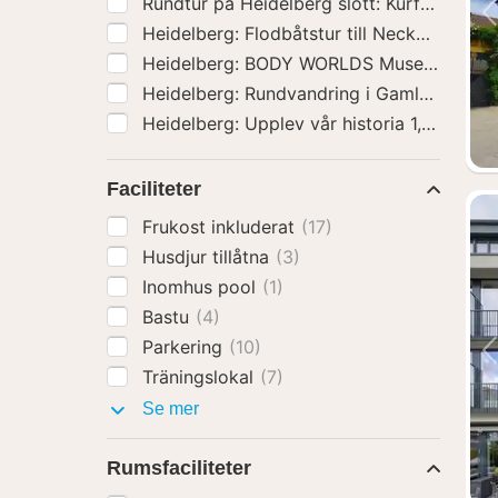
Rundtur på Heidelberg slott: Kurfurstarna
Heidelberg: Flodbåtstur till Neckarstein
Heidelberg: BODY WORLDS Museum Inträd
Heidelberg: Rundvandring i Gamla stan
(1
Heidelberg: Upplev vår historia 1,5 timm
Faciliteter
Frukost inkluderat
(17)
Husdjur tillåtna
(3)
Inomhus pool
(1)
Bastu
(4)
Parkering
(10)
Träningslokal
(7)
Faciliteter
Se mer
Rumsfaciliteter