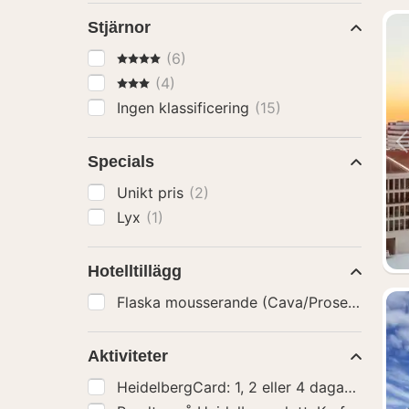
Stjärnor
4 Stjärnor
(6)
3 Stjärnor
(4)
Ingen klassificering
(15)
Specials
Unikt pris
(2)
Lyx
(1)
Hotelltillägg
Flaska mousserande (Cava/Prosecco)
(1)
Aktiviteter
HeidelbergCard: 1, 2 eller 4 dagar
(13)