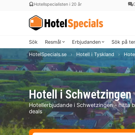
Hotellspecialisten i 20 år
G
Sök
Resmål
Erbjudanden
Sök på t
HotelSpecials.se
Hotell i Tyskland
Hote
Hotell i Schwetzingen
Hotellerbjudande i Schwetzingen - hitta 
deals