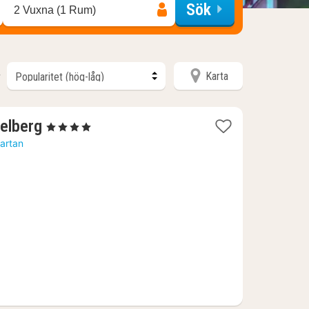
Sök
2 Vuxna (1 Rum)
Karta
r
1
delberg
, 4 Stjärnor
natt
kartan
från
1112
kr.