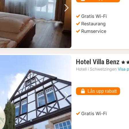
Föregående bild
Nästa bild
Gratis Wi-Fi
Restaurang
Rumservice
1
Hotel Villa Benz
, 3 S
na
Hotell i
Schwetzingen
Visa 
fr
12
kr.
Lås upp rabatt
Föregående bild
Nästa bild
Gratis Wi-Fi