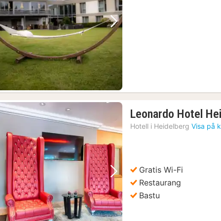
kr
Föregående bild
Nästa bild
Leonardo Hotel He
Hotell i
Heidelberg
Visa på 
Gratis Wi-Fi
Föregående bild
Nästa bild
Restaurang
Bastu