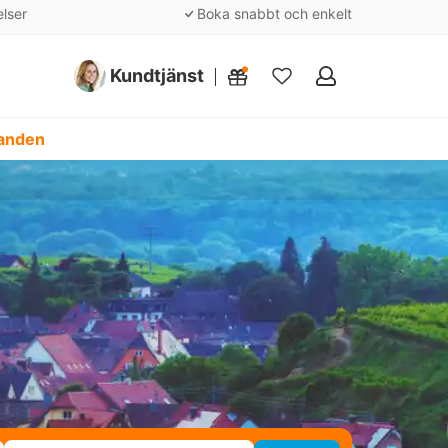
elser
Boka snabbt och enkelt
Kundtjänst
Mina
favoriter
danden