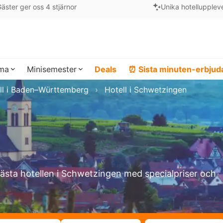
äster ger oss 4 stjärnor
Unika hotellupplev
ema
Minisemester
Deals
⏰ Sista minuten-erbju
ll i Baden–Württemberg
Hotell i Schwetzingen
bästa hotellen i Schwetzingen med specialpriser och