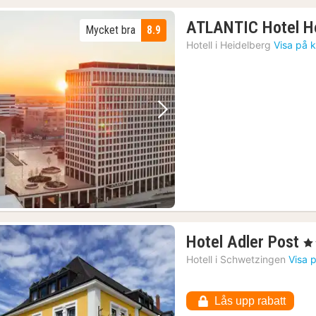
ATLANTIC Hotel H
Mycket bra
8.9
Hotell i
Heidelberg
Visa på 
Föregående bild
Nästa bild
1
Hotel Adler Post
, 3
n
Hotell i
Schwetzingen
Visa 
f
1
Lås upp rabatt
kr