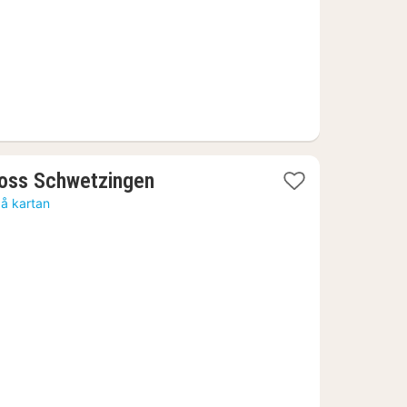
1
oss Schwetzingen
natt
på kartan
från
1018
kr.