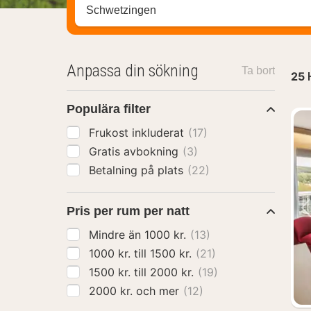
Sök efter hotell, område eller stad
Anpassa din sökning
Ta bort
25
Populära filter
Frukost inkluderat
(17)
Gratis avbokning
(3)
Betalning på plats
(22)
Pris per rum per natt
Mindre än 1000 kr.
(13)
1000 kr. till 1500 kr.
(21)
1500 kr. till 2000 kr.
(19)
2000 kr. och mer
(12)