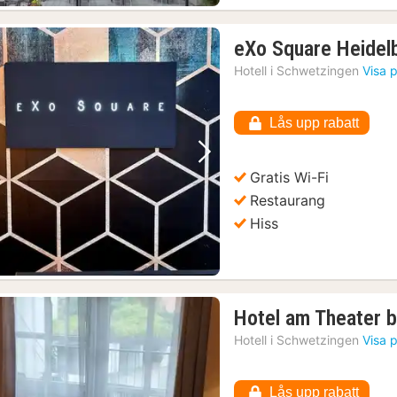
eXo Square Heidel
Hotell i
Schwetzingen
Visa 
Lås upp rabatt
Föregående bild
Nästa bild
Gratis Wi-Fi
Restaurang
Hiss
Hotel am Theater 
Hotell i
Schwetzingen
Visa 
Lås upp rabatt