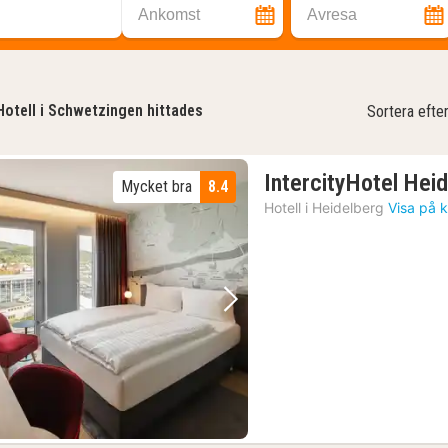
Ankomst
Avresa
Hotell i Schwetzingen hittades
Sortera efte
IntercityHotel Hei
Mycket bra
8.4
Hotell i
Heidelberg
Visa på 
Föregående bild
Nästa bild