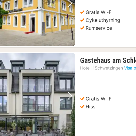
s residens
(15)
Föregående bild
Nästa bild
ach med dryck
(15)
Gratis Wi-Fi
esbiljett
(15)
Cykeluthyrning
5)
Rumservice
ars rundtur genom den historiska stadskärnan
(15)
Gästehaus am Schl
Hotell i
Schwetzingen
Visa 
Gratis Wi-Fi
Föregående bild
Nästa bild
Hiss