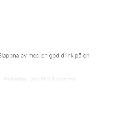
. Slappna av med en god drink på en
. Parkering (avgift tillkommer)
dig uppkopplad, och satellit-tv
å rummet finns skrivbord och
s Center - 9,4 km AQWA Walldorf -