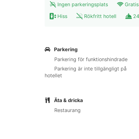
Ingen parkeringsplats
Gratis
9,6 km Hockenheim racingbana - 9,7
Park - 10,5 km Körperwelten Museum 
Hiss
Rökfritt hotell
24
Neckarwiese - 11,6 km Heidelbergs u
Universität Heidelberg - 11,7 km När
EXo Square Heidelberg-Schwetzingen 
Parkering
huvudkontor. Detta hotell ligger 12,
Parkering för funktionshindrade
Parkering är inte tillgängligt på
Nära Schloss Schwetzingen
hotellet
Äta & dricka
Restaurang