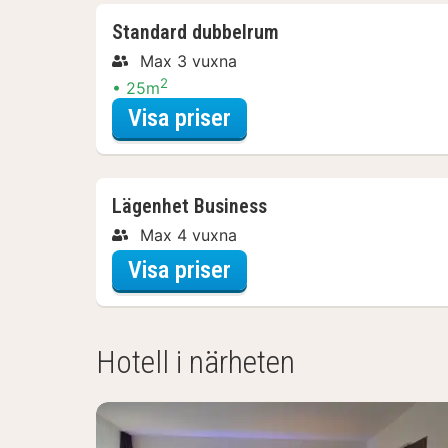
Standard dubbelrum
Max 3 vuxna
2
25m
för Standard dubbelru
Visa priser
Lägenhet Business
Max 4 vuxna
för Lägenhet Business
Visa priser
Hotell i närheten