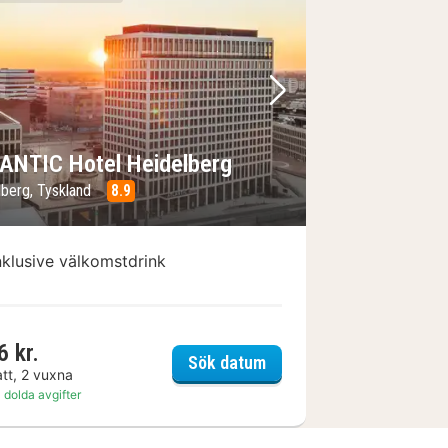
regående bild
Nästa bild
ANTIC Hotel Heidelberg
lberg, Tyskland
8.9
nklusive välkomstdrink
6 kr.
sch
ATLANTIC Hotel Heidelb
Sök datum
att, 2 vuxna
 dolda avgifter