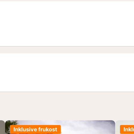
m
Inklusive frukost
Inkl