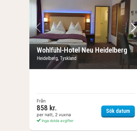
Föregående bild
Nä
Wohlfühl-Hotel Neu Heidelberg
Heidelberg, Tyskland
Från
858 kr.
Woh
Sök datum
per natt, 2 vuxna
Inga dolda avgifter