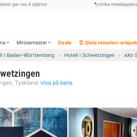
äster ger oss 4 stjärnor
Unika hotellupplev
ema
Minisemester
Deals
⏰ Sista minuten-erbju
ll i Baden–Württemberg
Hotell i Schwetzingen
eXo 
hwetzingen
ngen
Tyskland
Visa på karta