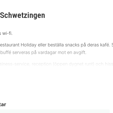
-Schwetzingen
 wi-fi.
estaurant Holiday eller beställa snacks på deras kafé
buffé serveras på vardagar mot en avgift.
business-service, reception (öppen dygnet runt) och hiss
ummen med platt-tv. Gratis wi-fi gör att du kan hålla 
um med badkar eller dusch, regndusch och hårtorkar. P
juds på begäran.
tar
al. Schloss Schwetzingen - 1,3 km Heidelberg Congres