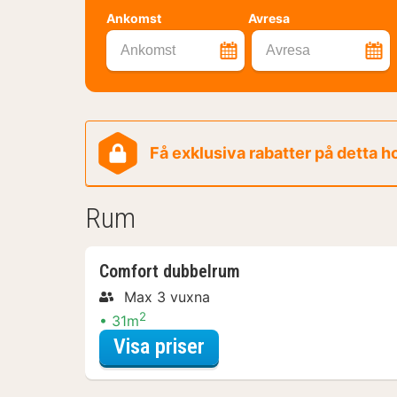
Ankomst
Avresa
Ankomst
Avresa
Få exklusiva rabatter på detta h
Rum
Comfort dubbelrum
Max 3 vuxna
2
31m
för Comfort dubbelru
Visa priser