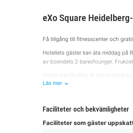
eXo Square Heidelberg
Få tillgång till fitnesscenter och gratis
Hotellets gäster kan äta middag på R
av boendets 2 barer/lounger. Frukost
Gäster har tillgång till bland annat 
Läs mer
erbjuds på plats.
Känn dig som hemma i ett av de 150 r
erbjuder underhållning. Privat badr
Faciliteter och bekvämligheter
separata sittutrymmen. Städning erb
Faciliteter som gäster uppskat
Avstånd avrundas till närmsta decim