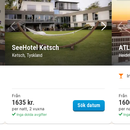
sta bild
Föregående bild
Nästa bild
Fö
SeeHotel Ketsch
ATL
Ketsch, Tyskland
Heide
I
Från
Från
1635 kr.
160
lfühl-Hotel Neu Heidelberg
SeeHotel Ket
Sök datum
per natt, 2 vuxna
per n
Inga dolda avgifter
Inga