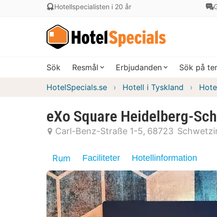
Hotellspecialisten i 20 år
G
Sök
Resmål
Erbjudanden
Sök på t
HotelSpecials.se
Hotell i Tyskland
Hote
eXo Square Heidelberg-Sc
Carl-Benz-Straße 1-5
68723
Schwetzi
Rum
Faciliteter
Hotellinformation