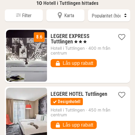
10
Hotell i Tuttlingen hittades
Filter
Karta
LEGERE EXPRESS
8.6
1
Tuttlingen
, 3 Stjärnor
natt
Hotell i
Tuttlingen
·
400 m från
från
centrum
954
kr.
Lås upp rabatt
LEGERE HOTEL Tuttlingen
1
Designhotell
natt
från
Hotell i
Tuttlingen
·
450 m från
1431
centrum
kr.
Lås upp rabatt