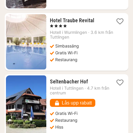
1
Hotel Traube Revital
natt
, 4 Stjärnor
från
Hotell i
Wurmlingen
·
3.6 km från
1051
Tuttlingen
kr.
Simbassäng
Gratis Wi-Fi
Restaurang
1
Seltenbacher Hof
natt
Hotell i
Tuttlingen
·
4.7 km från
från
centrum
1323
kr.
Lås upp rabatt
Gratis Wi-Fi
Restaurang
Hiss