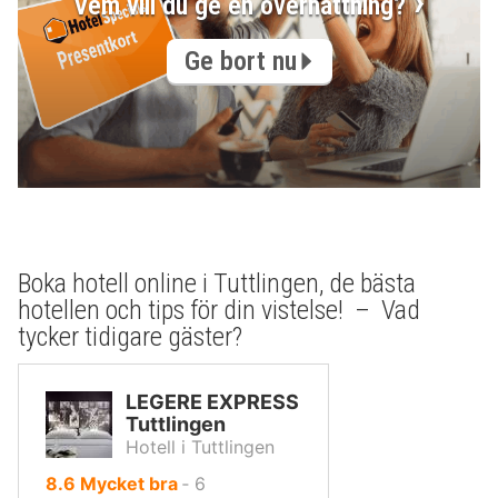
Vem vill du ge en övernattning?
Ge bort nu
Boka hotell online i Tuttlingen, de bästa
hotellen och tips för din vistelse! – Vad
tycker tidigare gäster?
LEGERE EXPRESS
Tuttlingen
Hotell i Tuttlingen
av
8.6
Mycket bra
‐
6