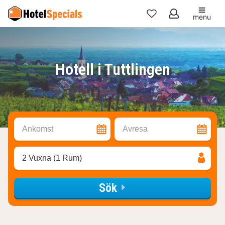
menu
Mina
favoriter
Hotell i Tuttlingen
Ankomst
Avresa
2 Vuxna (1 Rum)
Sök