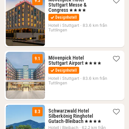
9.3
Stuttgart Messe &
2
Congress
, 4 Stjärnor
nätter
Designhotell
för
1080
Hotell i
Stuttgart
·
83.6 km från
Tuttlingen
kr.
Mövenpick Hotel
9.1
2
Stuttgart Airport
, 4 Stjärnor
nätter
Designhotell
för
1080
Hotell i
Stuttgart
·
83.6 km från
Tuttlingen
kr.
Schwarzwald Hotel
8.3
Silberkönig Ringhotel
1
Gutach-Bleibach
, 4 Stjärnor
natt
Hotell i
Bleibach
·
62.2 km från