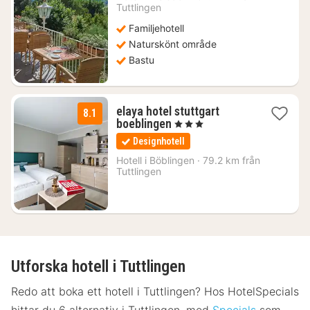
från
Tuttlingen
1473
Familjehotell
kr.
Naturskönt område
Bastu
elaya hotel stuttgart
8.1
1
boeblingen
, 3 Stjärnor
natt
Designhotell
från
614
Hotell i
Böblingen
·
79.2 km från
Tuttlingen
kr.
Utforska hotell i Tuttlingen
Redo att boka ett hotell i Tuttlingen? Hos HotelSpecials