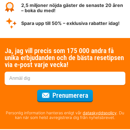
2,5 miljoner nöjda gäster de senaste 20 åren
– boka du med!
Spara upp till 50% – exklusiva rabatter idag!
Ja, jag vill precis som 175 000 andra få
unika erbjudanden och de bästa resetipsen
via e-post varje vecka!
för nyhetsbrev
Prenumerera
Personlig information hanteras enligt vår
dataskyddspolicy
. Du
kan när som helst avregistrera dig från nyhetsbrevet.