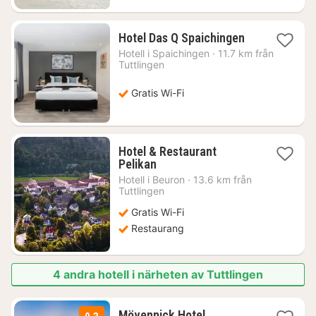
1
Hotel Das Q Spaichingen
natt
Hotell i
Spaichingen
·
11.7 km från
från
Tuttlingen
904
kr.
Gratis Wi-Fi
Hotel & Restaurant
1
Pelikan
natt
Hotell i
Beuron
·
13.6 km från
från
Tuttlingen
1577
Gratis Wi-Fi
kr.
Restaurang
4 andra hotell i närheten av Tuttlingen
Mövenpick Hotel