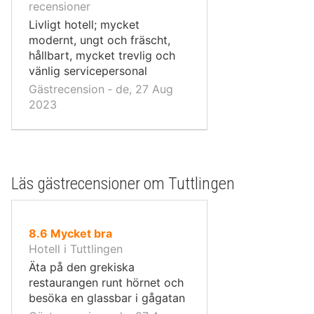
10,
recensioner
Livligt hotell; mycket
modernt, ungt och fräscht,
hållbart, mycket trevlig och
vänlig servicepersonal
Gästrecension ‐ de, 27 Aug
2023
Läs gästrecensioner om Tuttlingen
av
8.6
Mycket bra
10,
Hotell i Tuttlingen
Äta på den grekiska
restaurangen runt hörnet och
besöka en glassbar i gågatan