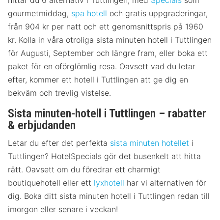
hittar du 6 alternativ i Tuttlingen, med
Specials
som
gourmetmiddag,
spa hotell
och gratis uppgraderingar,
från 904 kr per natt och ett genomsnittspris på 1960
kr. Kolla in våra otroliga sista minuten hotell i Tuttlingen
för Augusti, September och längre fram, eller boka ett
paket för en oförglömlig resa. Oavsett vad du letar
efter, kommer ett hotell i Tuttlingen att ge dig en
bekväm och trevlig vistelse.
Sista minuten-hotell i Tuttlingen – rabatter
& erbjudanden
Letar du efter det perfekta
sista minuten hotellet
i
Tuttlingen? HotelSpecials gör det busenkelt att hitta
rätt. Oavsett om du föredrar ett charmigt
boutiquehotell eller ett
lyxhotell
har vi alternativen för
dig. Boka ditt sista minuten hotell i Tuttlingen redan till
imorgon eller senare i veckan!