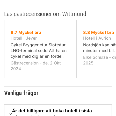
Läs gästrecensioner om Wittmund
av
av
8.7
Mycket bra
8.8
Mycket bra
10,
10,
Hotell i Jever
Hotell i Aurich
Cykel Bryggerietur Slottstur
Nordsjön kan nå
LNG-terminal sedd Att ha en
minuter med bil.
cykel med dig är en fördel.
Elke Schulze ‐ d
Gästrecension ‐ de, 2 Okt
2025
2024
Vanliga frågor
Är det billigare att boka hotell i sista