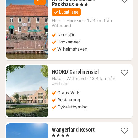
1
Packhaus
, 3 Stjärnor
natt
Lugnt läge
från
1576
Hotell i
Hooksiel
·
17.3 km från
Wittmund
kr.
Nordsjön
Hooksmeer
Wilhelmshaven
1
NOORD Carolinensiel
natt
Hotell i
Wittmund
·
13.4 km från
från
centrum
1115
Gratis Wi-Fi
kr.
Restaurang
Cykeluthyrning
1
Wangerland Resort
natt
, 4 Stjärnor