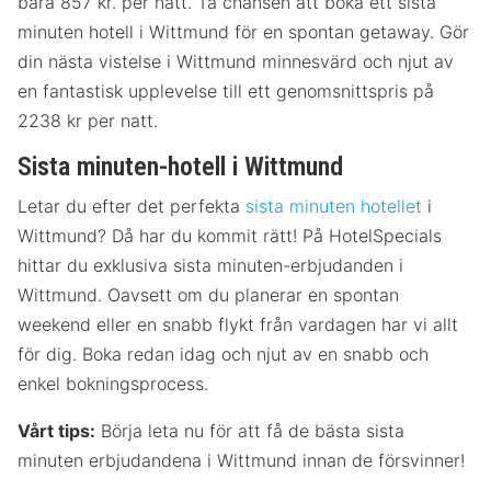
bara 857 kr. per natt. Ta chansen att boka ett sista
minuten hotell i Wittmund för en spontan getaway. Gör
din nästa vistelse i Wittmund minnesvärd och njut av
en fantastisk upplevelse till ett genomsnittspris på
2238 kr per natt.
Sista minuten-hotell i Wittmund
Letar du efter det perfekta
sista minuten hotellet
i
Wittmund? Då har du kommit rätt! På HotelSpecials
hittar du exklusiva sista minuten-erbjudanden i
Wittmund. Oavsett om du planerar en spontan
weekend eller en snabb flykt från vardagen har vi allt
för dig. Boka redan idag och njut av en snabb och
enkel bokningsprocess.
Vårt tips:
Börja leta nu för att få de bästa sista
minuten erbjudandena i Wittmund innan de försvinner!