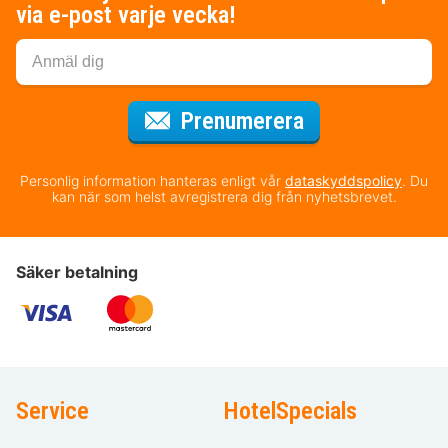
via e-post varje vecka!
för nyhetsbrev
Prenumerera
Personlig information hanteras enligt vår
dataskyddspolicy
. Du
kan när som helst avregistrera dig från nyhetsbrevet.
Säker betalning
Service
HotelSpecials