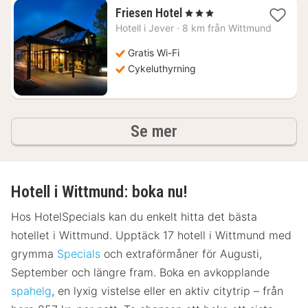
1
Friesen Hotel
, 3 Stjärnor
natt
Hotell i
Jever
·
8 km från Wittmund
från
1272
Gratis Wi-Fi
kr.
Cykeluthyrning
hotell och boenden
Se mer
Hotell i Wittmund: boka nu!
Hos HotelSpecials kan du enkelt hitta det bästa
hotellet i Wittmund. Upptäck 17 hotell i Wittmund med
grymma
Specials
och extraförmåner för Augusti,
September och längre fram. Boka en avkopplande
spahelg
, en lyxig vistelse eller en aktiv citytrip – från