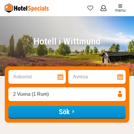
menu
Mina
favoriter
Hotell i Wittmund
Ankomst
Avresa
2 Vuxna (1 Rum)
Sök