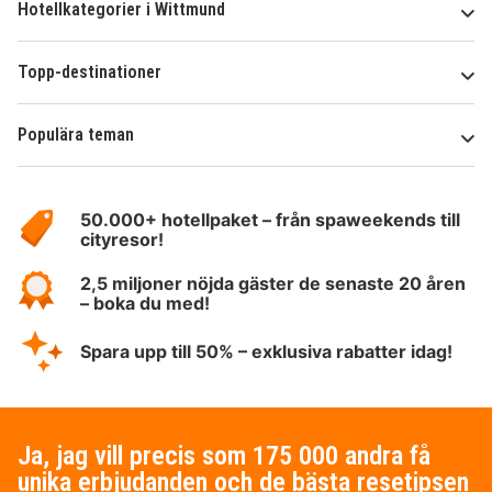
Hotellkategorier i Wittmund
Topp-destinationer
Populära teman
Om
HotelSpecials
50.000+ hotellpaket – från spaweekends till
cityresor!
2,5 miljoner nöjda gäster de senaste 20 åren
– boka du med!
Spara upp till 50% – exklusiva rabatter idag!
Ja, jag vill precis som 175 000 andra få
unika erbjudanden och de bästa resetipsen