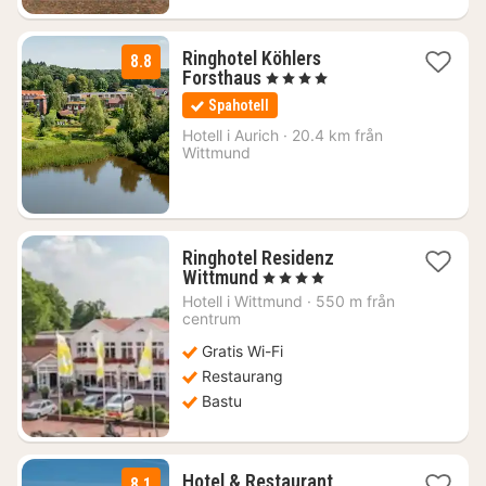
Ringhotel Köhlers
8.8
1
Forsthaus
, 4 Stjärnor
natt
Spahotell
från
1525
Hotell i
Aurich
·
20.4 km från
Wittmund
kr.
Ringhotel Residenz
1
Wittmund
, 4 Stjärnor
natt
Hotell i
Wittmund
·
550 m från
från
centrum
1471
Gratis Wi-Fi
kr.
Restaurang
Bastu
Hotel & Restaurant
8.1