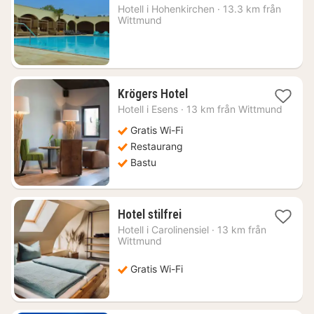
från
Hotell i
Hohenkirchen
·
13.3 km från
1736
Wittmund
kr.
1
Krögers Hotel
natt
Hotell i
Esens
·
13 km från Wittmund
från
1746
Gratis Wi-Fi
kr.
Restaurang
Bastu
1
Hotel stilfrei
natt
Hotell i
Carolinensiel
·
13 km från
från
Wittmund
1549
kr.
Gratis Wi-Fi