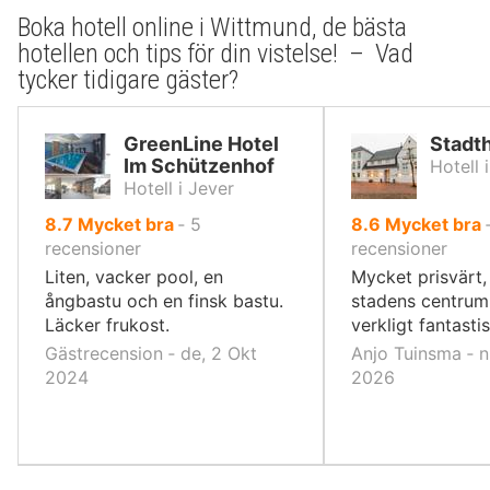
Boka hotell online i Wittmund, de bästa
hotellen och tips för din vistelse! – Vad
tycker tidigare gäster?
GreenLine Hotel
Stadth
Im Schützenhof
Hotell 
Hotell i Jever
av
av
8.7
Mycket bra
‐
5
8.6
Mycket bra
10,
10,
recensioner
recensioner
Liten, vacker pool, en
Mycket prisvärt, 
ångbastu och en finsk bastu.
stadens centrum
Läcker frukost.
verkligt fantastis
Gästrecension ‐ de, 2 Okt
Anjo Tuinsma ‐ n
2024
2026