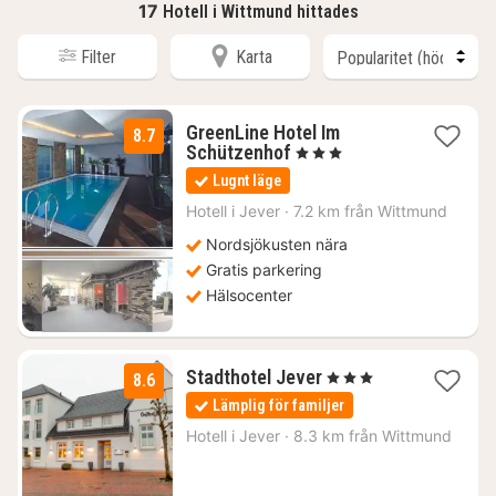
17
Hotell i Wittmund hittades
Filter
Karta
GreenLine Hotel Im
8.7
1
Schützenhof
, 3 Stjärnor
natt
Lugnt läge
från
1519
Hotell i
Jever
·
7.2 km från Wittmund
kr.
Nordsjökusten nära
Gratis parkering
Hälsocenter
1
Stadthotel Jever
, 3 Stjärnor
8.6
natt
Lämplig för familjer
från
1172
Hotell i
Jever
·
8.3 km från Wittmund
kr.