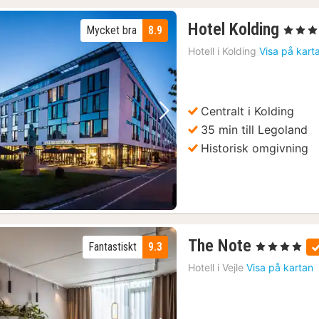
1
Hotel Kolding
Mycket bra
8.9
, 4 Stjärn
natt
Hotell i
Kolding
Visa på kart
från
1174
kr.
Centralt i Kolding
Föregående bild
Nästa bild
35 min till Legoland
Historisk omgivning
1
The Note
Fantastiskt
9.3
, 4 Stjärnor
natt
Hotell i
Vejle
Visa på kartan
från
1136
kr.