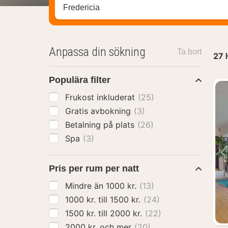
Sök efter hotell, område eller stad
Anpassa din sökning
Ta bort
27
Populära filter
Frukost inkluderat
(25)
Gratis avbokning
(3)
Betalning på plats
(26)
Spa
(3)
Pris per rum per natt
Mindre än 1000 kr.
(13)
1000 kr. till 1500 kr.
(24)
1500 kr. till 2000 kr.
(22)
2000 kr. och mer
(20)