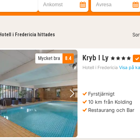
Ankomst
Avresa
Hotell i Fredericia hittades
Sor
1
Kryb I Ly
Mycket bra
8.4
, 4 Stjärnor
natt
Hotell i
Fredericia
Visa på k
från
1450
kr.
Fyrstjärnigt
Föregående bild
Nästa bild
10 km från Kolding
Restaurang och Bar