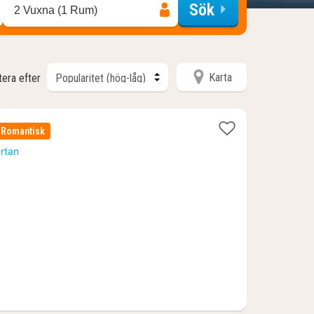
Sök
2 Vuxna (1 Rum)
Karta
tera efter
Romantisk
artan