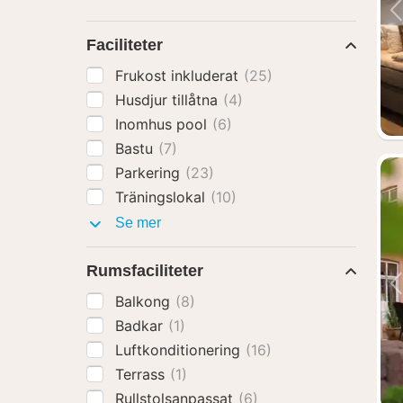
Faciliteter
Frukost inkluderat
(25)
Husdjur tillåtna
(4)
Inomhus pool
(6)
Bastu
(7)
Parkering
(23)
Träningslokal
(10)
Faciliteter
Se mer
Rumsfaciliteter
Balkong
(8)
Badkar
(1)
Luftkonditionering
(16)
Terrass
(1)
Rullstolsanpassat
(6)