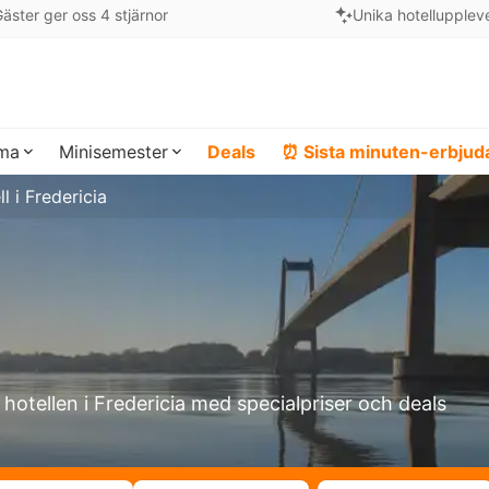
äster ger oss 4 stjärnor
Unika hotellupplev
ema
Minisemester
Deals
⏰ Sista minuten-erbju
l i Fredericia
 hotellen i Fredericia med specialpriser och deals