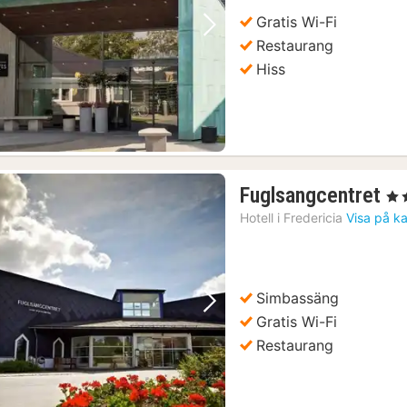
Gratis Wi-Fi
Föregående bild
Nästa bild
Restaurang
Hiss
1
Fuglsangcentret
, 3 
na
Hotell i
Fredericia
Visa på k
fr
7
kr
Simbassäng
Föregående bild
Nästa bild
Gratis Wi-Fi
Restaurang