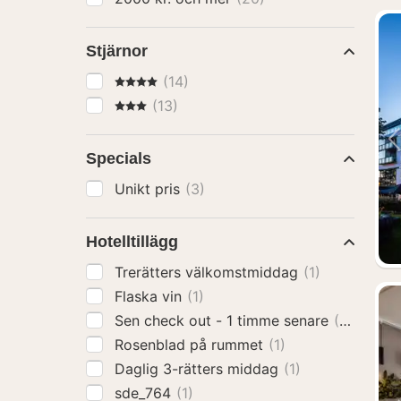
Stjärnor
4 Stjärnor
(14)
3 Stjärnor
(13)
Specials
Unikt pris
(3)
Hotelltillägg
Trerätters välkomstmiddag
(1)
Flaska vin
(1)
Sen check out - 1 timme senare
(2)
Rosenblad på rummet
(1)
Daglig 3-rätters middag
(1)
sde_764
(1)