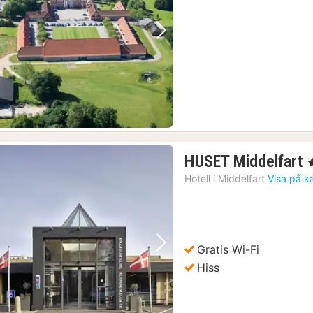
kr.
Föregående bild
Nästa bild
HUSET Middelfart
,
Hotell i
Middelfart
Visa på k
k
Gratis Wi-Fi
Föregående bild
Nästa bild
Hiss