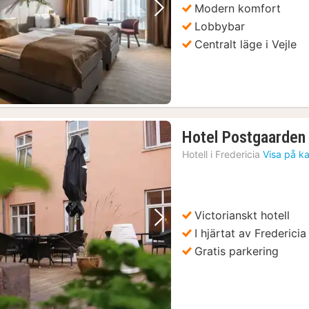
Modern komfort
Föregående bild
Nästa bild
Lobbybar
Centralt läge i Vejle
Hotel Postgaarden
Hotell i
Fredericia
Visa på k
Victorianskt hotell
Föregående bild
Nästa bild
I hjärtat av Fredericia
Gratis parkering