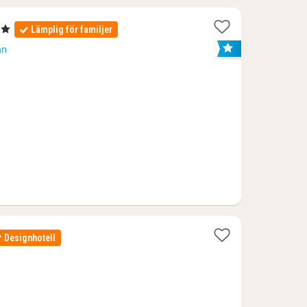
or
Lämplig för familjer
an
Designhotell