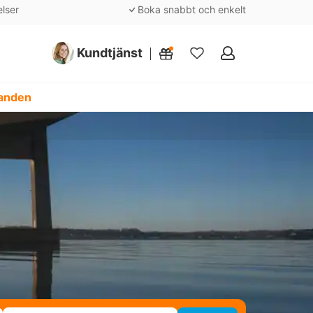
elser
Boka snabbt och enkelt
Kundtjänst
Mina
favoriter
danden