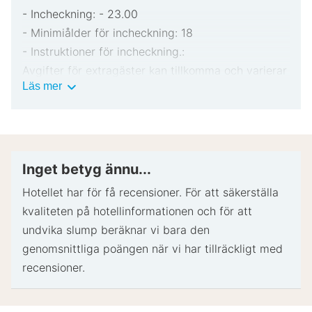
- Incheckning: - 23.00
- Minimiålder för incheckning: 18
- Instruktioner för incheckning.:
Avgifter för extragäster kan tillkomma och varierar
Viktig
Läs mer
i enlighet med boendets policy.
information
Statligt utfärdad fotolegitimation och kreditkort,
bankkort eller kontantdeposition kan krävas vid
incheckning för oförutsedda utgifter.
Särskilda önskemål erbjuds i mån av tillgång vid
Inget betyg ännu...
incheckning och kan medföra ytterligare avgifter.
Hotellet har för få recensioner. För att säkerställa
Särskilda önskemål kan inte garanteras.
kvaliteten på hotellinformationen och för att
Boendet accepterar kreditkort, bankkort och
undvika slump beräknar vi bara den
kontanter
genomsnittliga poängen när vi har tillräckligt med
På detta boende finns bland annat följande
recensioner.
säkerhetsdetaljer: brandsläckare och rökdetektor.