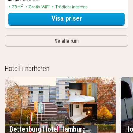
2
38m
Gratis WiFi
Trådlöst internet
för Standard trip
Visa priser
Se alla rum
Hotell i närheten
Bettenburg Hotel Hamburg
Ho