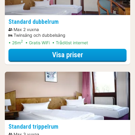
Standard dubbelrum
Max 2 vuxna
Twinsäng och dubbelsäng
2
26m
Gratis WiFi
Trådlöst internet
för Standard dub
Visa priser
Standard trippelrum
Max 3 vuxna