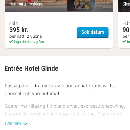
Hamburg, Tyskland
Glin
Från
Frå
395 kr.
90
Bettenburg 
Sök datum
per natt, 2 vuxna
per
Inga dolda avgifter
In
Entrée Hotel Glinde
Passa på att dra nytta av bland annat gratis wi-fi,
danssal och varuautomat.
Gäster har tillgång till bland annat expressutcheckning,
flerspråkig personal och bagageförvaring. Planerar du
ett event i Glinde? På detta hotell finns det event- och
Läs mer
konferensutrymmen på upp till 900 kvadratmeter,