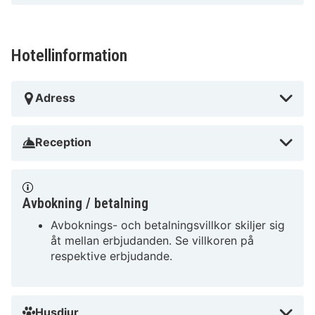
Domkirche St. Marien - 19,4 km Mönckebergstrasse -
19,9 km Deichtorhallen - 20 km Närmaste flygplatser
är:Hamburgs flygplats (HAM) - 26,3 km Lübeck (LBC)
Hotellinformation
- 62,8 km Rekommenderad flygplats för Entrée Hotel
Glinde är Hamburgs flygplats (HAM).
Adress
Entrée Hotel Glinde ligger i Glinde, en kvarts bilfärd
från både Schloss Reinbek och Horner Rennbahn. Detta
Reception
hotell ligger 21,5 km från Miniatur Wunderland och
22,9 km från Reeperbahn.
Avbokning / betalning
I Glinde
Avboknings- och betalningsvillkor skiljer sig
åt mellan erbjudanden. Se villkoren på
respektive erbjudande.
Husdjur