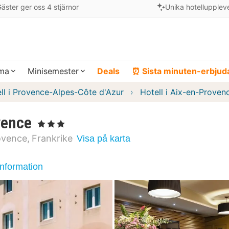
äster ger oss 4 stjärnor
Unika hotellupplev
ema
Minisemester
Deals
⏰ Sista minuten-erbju
ll i Provence-Alpes-Côte d'Azur
Hotell i Aix-en-Proven
vence
, 3 Stjärnor
ovence
Frankrike
Visa på karta
information