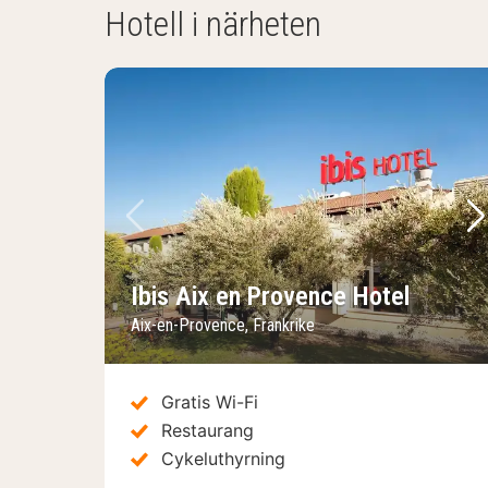
Hotell i närheten
Föregående bild
Nä
Ibis Aix en Provence Hotel
Aix-en-Provence, Frankrike
Gratis Wi-Fi
Restaurang
Cykeluthyrning