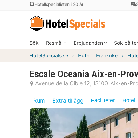
Hotellspecialisten i 20 år
G
Sök
Resmål
Erbjudanden
Sök på t
HotelSpecials.se
Hotell i Frankrike
Hote
Escale Oceania Aix-en-Pro
Avenue de la Cible 12
13100
Aix-en-Pr
Rum
Extra tillägg
Faciliteter
Hotell