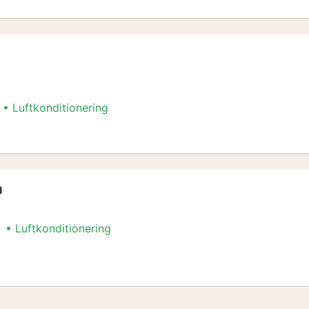
Luftkonditionering
m
m
Luftkonditionering
m