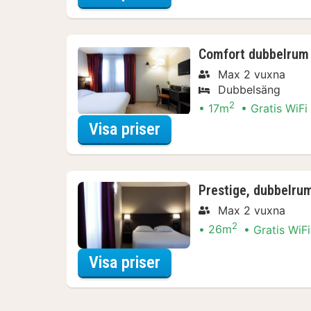
Comfort dubbelrum
Max 2 vuxna
Dubbelsäng
2
17m
Gratis WiFi
för Comfort dubbelru
Visa priser
Prestige, dubbelru
Max 2 vuxna
2
26m
Gratis WiFi
för Prestige, dubbelru
Visa priser