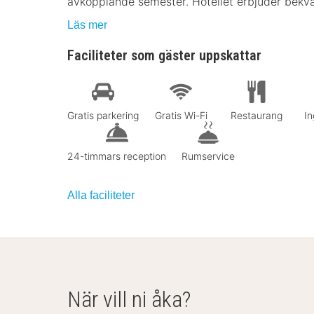
avkopplande semester. Hotellet erbjuder bekv
Läs mer
Faciliteter som gäster uppskattar
Gratis parkering
Gratis Wi-Fi
Restaurang
In
24-timmars reception
Rumservice
Alla faciliteter
När vill ni åka?