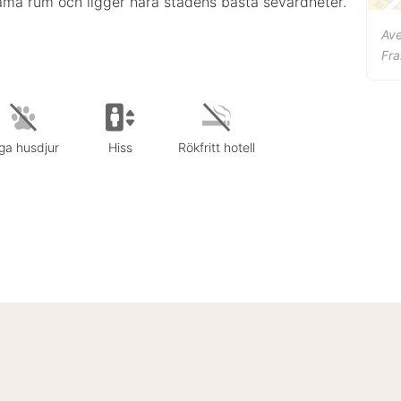
äma rum och ligger nära stadens bästa sevärdheter.
Ave
Fra
ga husdjur
Hiss
Rökfritt hotell