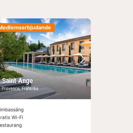
Medlemserbjudande
regående bild
Nästa bild
a Saint Ange
n-Provence, Frankrike
imbassäng
ratis Wi-Fi
estaurang