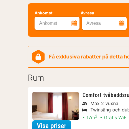
Ankomst
Avresa
Ankomst
Avresa
Få exklusiva rabatter på detta h
Rum
Comfort tvåbäddsru
Max 2 vuxna
Twinsäng och du
2
17m
Gratis WiFi
för Comfort tvåbäddsr
Visa priser