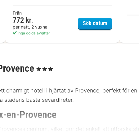
Från
772 kr.
s Aix en Provence Hotel
Adonis Arc Hô
Sök datum
per natt, 2 vuxna
Inga dolda avgifter
-Provence
, 3 Stjärnor
t charmigt hotell i hjärtat av Provence, perfekt för e
a stadens bästa sevärdheter.
ix-en-Provence
Provences centrum, vilket gör det enkelt att utforska s
t är endast 1,5 km till den vackra Place de l'Hôtel de V