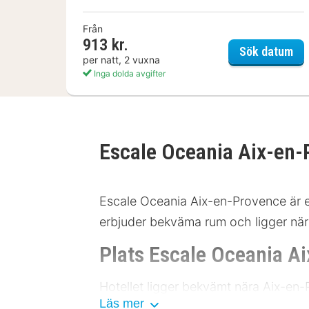
Från
913 kr.
Ibi
Sök datum
per natt, 2 vuxna
Inga dolda avgifter
Escale Oceania Aix-en
Escale Oceania Aix-en-Provence är et
erbjuder bekväma rum och ligger när
Plats Escale Oceania A
Hotellet ligger bekvämt nära Aix-en-
Läs mer
du den livliga Cours Mirabeau, och de