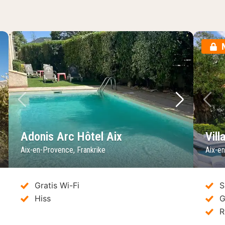
sta bild
Föregående bild
Nästa bild
Fö
Adonis Arc Hôtel Aix
Vill
Aix-en-Provence, Frankrike
Aix-e
Gratis Wi-Fi
S
Hiss
G
R