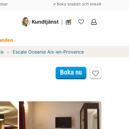
elser
Boka snabbt och enkelt
Kundtjänst
Mina
favoriter
danden
ce
Escale Oceania Aix-en-Provence
Boka nu