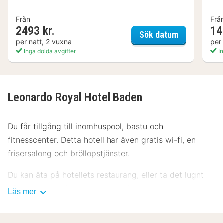
Från
Frå
2493 kr.
14
Maison Mes
Sök datum
per natt, 2 vuxna
per
Inga dolda avgifter
In
Leonardo Royal Hotel Baden
Du får tillgång till inomhuspool, bastu och
fitnesscenter. Detta hotell har även gratis wi-fi, en
frisersalong och bröllopstjänster.
Du kan äta på hotellets restaurang, eller ta det lugnt
på rummet med deras rumsservice (under begränsade
Läs mer
tider). Avsluta dagen med en drink på boendets bar.
Frukostbuffé serveras på vardagar mellan 06.30 och