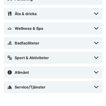
regionalpark, ett stenkast från Central-North Black
Forest Nature Park och Russische Kirche. Detta hotell
Äta & dricka
ligger 1,5 km från Caracalla-spaet och 0,3 km från
Lichtentaler Allee.
Wellness & Spa
Nära Russische Kirche
Badfaciliteter
Sport & Aktiviteter
Allmänt
Service/Tjänster