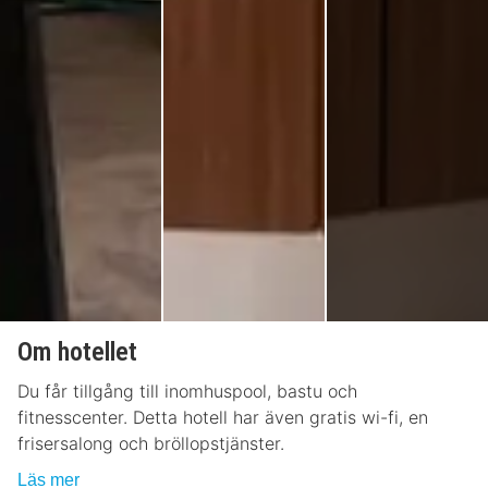
Om hotellet
Du får tillgång till inomhuspool, bastu och
fitnesscenter. Detta hotell har även gratis wi-fi, en
frisersalong och bröllopstjänster.
Läs mer