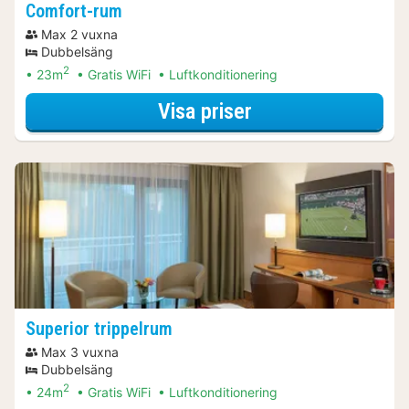
Comfort-rum
Max 2 vuxna
Dubbelsäng
2
23m
Gratis WiFi
Luftkonditionering
för Aktiva dagsut
Visa priser
Superior trippelrum
Max 3 vuxna
Dubbelsäng
2
24m
Gratis WiFi
Luftkonditionering