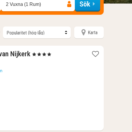
Sök
2 Vuxna (1 Rum)
Karta
r
1
van Nijkerk
, 4 Stjärnor
natt
från
an
1284
kr.