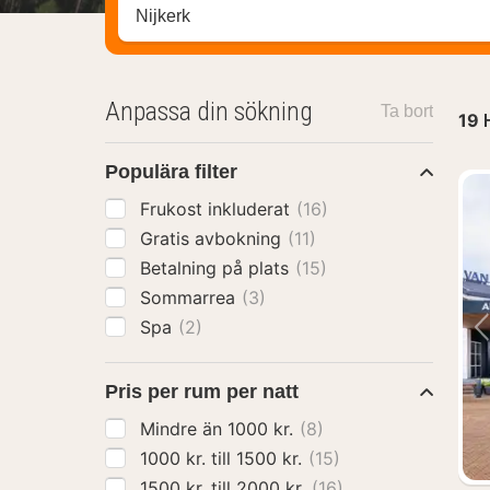
Sök efter hotell, område eller stad
Anpassa din sökning
Ta bort
19
Populära filter
Frukost inkluderat
(16)
Gratis avbokning
(11)
Betalning på plats
(15)
Sommarrea
(3)
Spa
(2)
Pris per rum per natt
Mindre än 1000 kr.
(8)
1000 kr. till 1500 kr.
(15)
1500 kr. till 2000 kr.
(16)