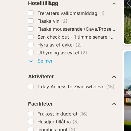
Hotelltillägg
Trerätters välkomstmiddag
(1)
Flaska vin
(2)
Flaska mousserande (Cava/Prosecco)
(2)
Sen check out - 1 timme senare
(2)
Hyra av el-cykel
(2)
Uthyrning av cykel
(2)
Hotelltillägg
Se mer
Aktiviteter
1 day Access to Zwaluwhoeve
(15)
Faciliteter
Frukost inkluderat
(16)
Husdjur tillåtna
(5)
Inomhus pool
(2)