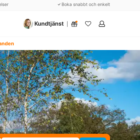
elser
Boka snabbt och enkelt
Kundtjänst
Mina
favoriter
danden