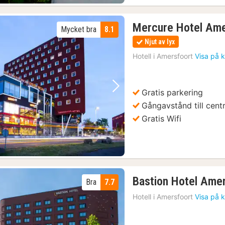
Mercure Hotel Ame
Mycket bra
8.1
Njut av lyx
Hotell i
Amersfoort
Visa på 
Gratis parkering
Föregående bild
Nästa bild
Gångavstånd till cen
Gratis Wifi
Bastion Hotel Ame
Bra
7.7
Hotell i
Amersfoort
Visa på 