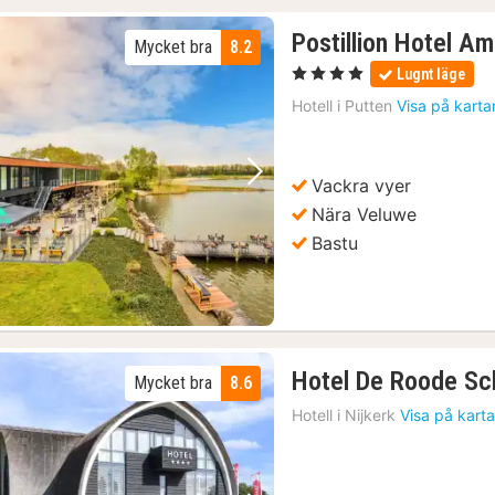
Postillion Hotel A
Mycket bra
8.2
, 4 Stjärnor
Lugnt läge
Hotell i
Putten
Visa på karta
Vackra vyer
Föregående bild
Nästa bild
Nära Veluwe
Bastu
Hotel De Roode Sc
Mycket bra
8.6
Hotell i
Nijkerk
Visa på kart