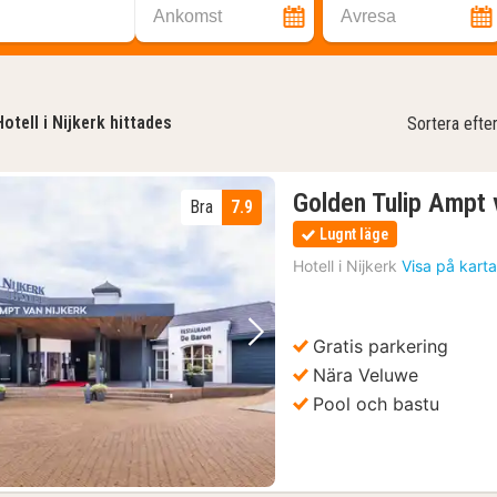
Ankomst
Avresa
Hotell i Nijkerk hittades
Sortera efte
Golden Tulip Ampt 
Bra
7.9
Lugnt läge
Hotell i
Nijkerk
Visa på kart
Gratis parkering
Föregående bild
Nästa bild
Nära Veluwe
Pool och bastu