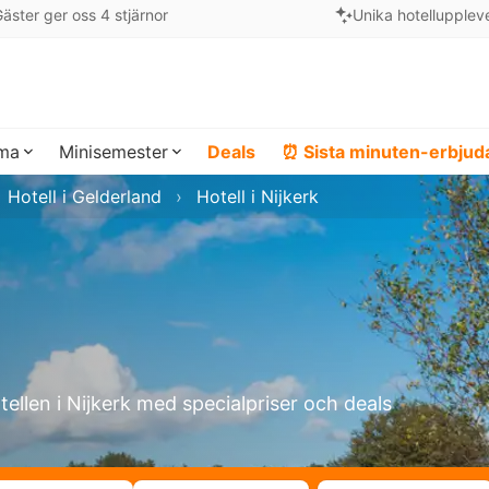
äster ger oss 4 stjärnor
Unika hotellupplev
ema
Minisemester
Deals
⏰ Sista minuten-erbju
Hotell i Gelderland
Hotell i Nijkerk
tellen i Nijkerk med specialpriser och deals