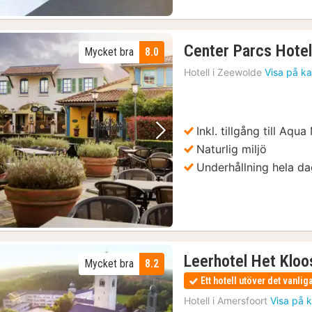
Center Parcs Hote
Mycket bra
8.0
Hotell i
Zeewolde
Visa på ka
Inkl. tillgång till Aqu
Föregående bild
Nästa bild
Naturlig miljö
Underhållning hela d
Leerhotel Het Kloo
Mycket bra
8.2
Ett hotell utöver det vanlig
Hotell i
Amersfoort
Visa på 