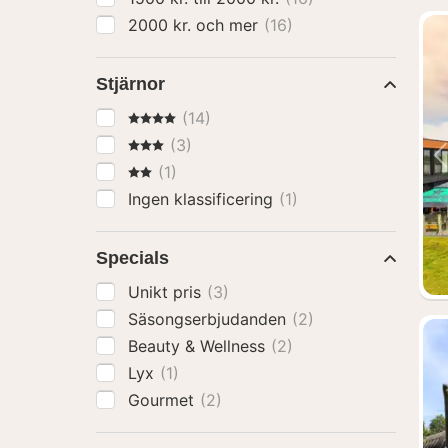
2000 kr. och mer
(16)
Stjärnor
4 Stjärnor
(14)
3 Stjärnor
(3)
2 Stjärnor
(1)
Ingen klassificering
(1)
Specials
Unikt pris
(3)
Säsongserbjudanden
(2)
Beauty & Wellness
(2)
Lyx
(1)
Gourmet
(2)