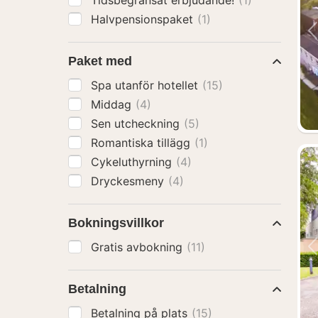
Tidsbegränsat erbjudande!
(1)
Halvpensionspaket
(1)
Paket med
Spa utanför hotellet
(15)
Middag
(4)
Sen utcheckning
(5)
Romantiska tillägg
(1)
Cykeluthyrning
(4)
Dryckesmeny
(4)
Bokningsvillkor
Gratis avbokning
(11)
Betalning
Betalning på plats
(15)