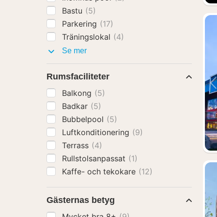
Bastu
(5)
Parkering
(17)
Träningslokal
(4)
Faciliteter
Se mer
Rumsfaciliteter
Balkong
(5)
Badkar
(5)
Bubbelpool
(5)
Luftkonditionering
(9)
Terrass
(4)
Rullstolsanpassat
(1)
Kaffe- och tekokare
(12)
Gästernas betyg
Mycket bra 8+
(9)