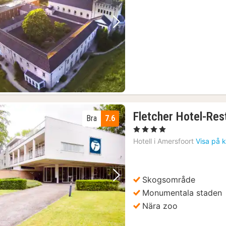
Föregående bild
Nästa bild
Fletcher Hotel-Res
Bra
7.6
, 4 Stjärnor
Hotell i
Amersfoort
Visa på 
Skogsområde
Föregående bild
Nästa bild
Monumentala staden
Nära zoo