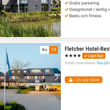
Gratis parkering
Föregående bild
Nästa bild
Designhotell i lantlig i
Bastu och fitness
Fletcher Hotel-Re
Bra
7.5
, 4 Stjärnor
Lugnt läge
Hotell i
Hoevelaken
Visa på 
Lås upp rabatt
Föregående bild
Nästa bild