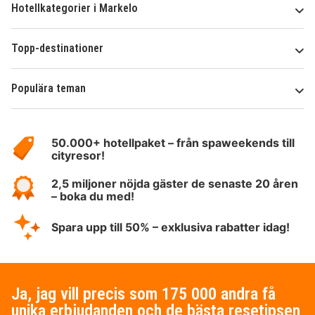
Hotellkategorier i Markelo
Topp-destinationer
Populära teman
Om
HotelSpecials
50.000+ hotellpaket – från spaweekends till
cityresor!
2,5 miljoner nöjda gäster de senaste 20 åren
– boka du med!
Spara upp till 50% – exklusiva rabatter idag!
Ja, jag vill precis som 175 000 andra få
unika erbjudanden och de bästa resetipsen