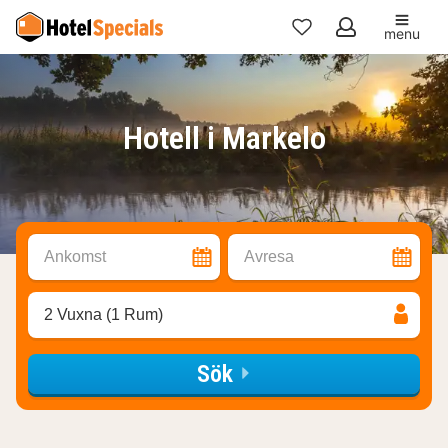
menu
Mina
favoriter
Hotell i Markelo
Ankomst
Avresa
2 Vuxna (1 Rum)
Sök