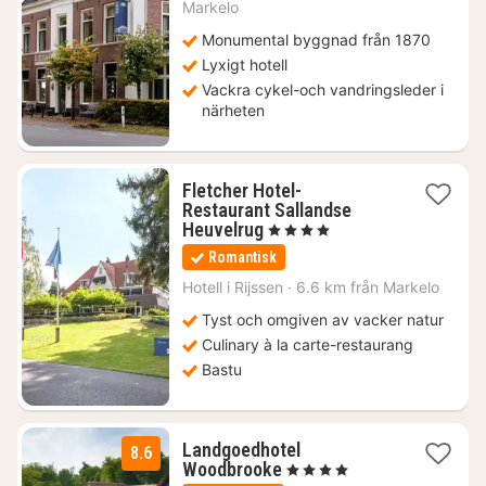
Markelo
kr.
Monumental byggnad från 1870
Lyxigt hotell
Vackra cykel-och vandringsleder i
närheten
Fletcher Hotel-
Restaurant Sallandse
1
Heuvelrug
, 4 Stjärnor
natt
Romantisk
från
1195
Hotell i
Rijssen
·
6.6 km från Markelo
kr.
Tyst och omgiven av vacker natur
Culinary à la carte-restaurang
Bastu
Landgoedhotel
8.6
1
Woodbrooke
, 4 Stjärnor