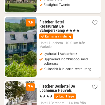
Fastighet Twente
Fletcher Hotel-
7.9
Restaurant De
1
Scheperskamp
, 4 Stjärnor
natt
Kulinarisk njutning
från
866
Hotell i
Lochem
·
10.9 km från
Markelo
kr.
Lyxhotell i Achterhoek
Uppvärmd inomhuspool med
solterrass
Kulinarisk à la carte-restaurang
Fletcher Boshotel De
7.9
1
Lochemse Heuvels
natt
, 4 Stjärnor
Lugnt läge
från
861
Hotell i
Barchem
·
11.6 km från