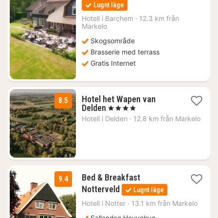
natt
Lugnt läge
från
1393
Hotell i
Barchem
·
12.3 km från
Markelo
kr.
Skogsområde
Brasserie med terrass
Gratis Internet
Hotel het Wapen van
8.5
1
Delden
, 4 Stjärnor
natt
Hotell i
Delden
·
12.8 km från Markelo
från
1054
kr.
Bed & Breakfast
9.4
1
Notterveld
Lugnt läge
natt
från
Hotell i
Notter
·
13.1 km från Markelo
1108
Sallandse Heuvelrug