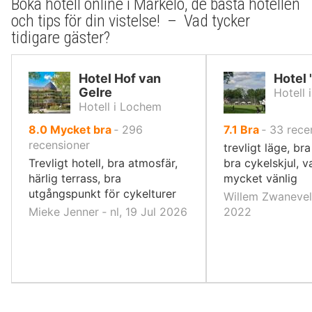
Boka hotell online i Markelo, de bästa hotellen
och tips för din vistelse! – Vad tycker
tidigare gäster?
Hotel Hof van
Hotel '
Gelre
Hotell 
Hotell i Lochem
av
av
8.0
Mycket bra
‐
296
7.1
Bra
‐
33
rece
10,
10,
recensioner
trevligt läge, br
Trevligt hotell, bra atmosfär,
bra cykelskjul, v
härlig terrass, bra
mycket vänlig
utgångspunkt för cykelturer
Willem Zwaneveld
Mieke Jenner ‐ nl, 19 Jul 2026
2022