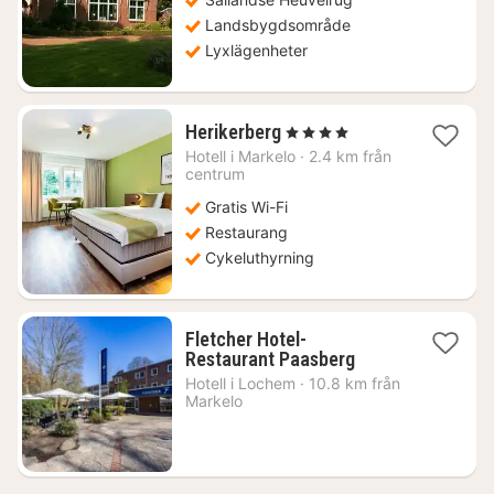
kr.
Landsbygdsområde
Lyxlägenheter
1
Herikerberg
, 4 Stjärnor
natt
Hotell i
Markelo
·
2.4 km från
från
centrum
1441
Gratis Wi-Fi
kr.
Restaurang
Cykeluthyrning
Fletcher Hotel-
1
Restaurant Paasberg
natt
Hotell i
Lochem
·
10.8 km från
från
Markelo
702
kr.