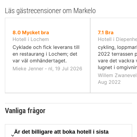
Läs gästrecensioner om Markelo
av
av
8.0
Mycket bra
7.1
Bra
10,
10,
Hotell i Lochem
Hotell i Diepenh
Cyklade och fick leverans till
cykling, loppma
en restaurang i Lochem; det
2022 terrassen 
var väl omhändertaget.
vare det vackra 
lugnet i omgivni
Mieke Jenner ‐ nl, 19 Jul 2026
Willem Zwaneveld
Aug 2022
Vanliga frågor
Är det billigare att boka hotell i sista