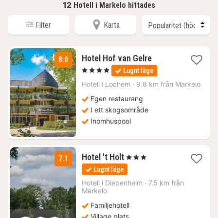
12
Hotell i Markelo hittades
Filter
Karta
1
Hotel Hof van Gelre
8.0
natt
, 4 Stjärnor
Lugnt läge
från
1590
Hotell i
Lochem
·
9.8 km från Markelo
kr.
Egen restaurang
I ett skogsområde
Inomhuspool
1
Hotel 't Holt
, 3 Stjärnor
7.1
natt
Lugnt läge
från
1363
Hotell i
Diepenheim
·
7.5 km från
Markelo
kr.
Familjehotell
Village plats