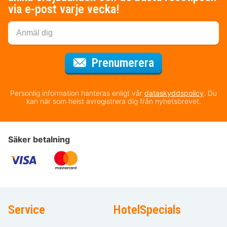
via e-post varje vecka!
för nyhetsbrev
Prenumerera
Personlig information hanteras enligt vår
dataskyddspolicy
. Du
kan när som helst avregistrera dig från nyhetsbrevet.
Säker betalning
Service
HotelSpecials