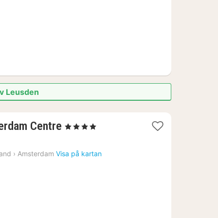
 av Leusden
1
terdam Centre
, 4 Stjärnor
natt
från
land
›
Amsterdam
Visa på kartan
2580
kr.