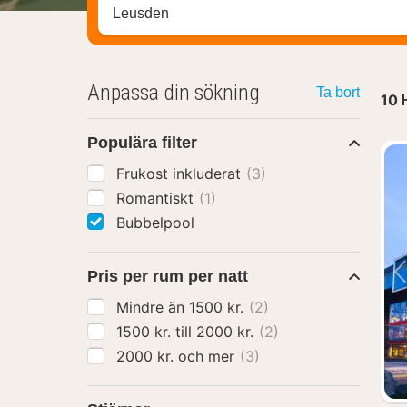
Sök efter hotell, område eller stad
Anpassa din sökning
Ta bort
10
Populära filter
Frukost inkluderat
(3)
Romantiskt
(1)
Bubbelpool
Pris per rum per natt
Mindre än 1500 kr.
(2)
1500 kr. till 2000 kr.
(2)
2000 kr. och mer
(3)