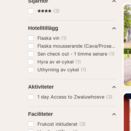
Stjärnor
4 Stjärnor
(3)
Hotelltillägg
Flaska vin
(1)
Flaska mousserande (Cava/Prosecco)
(1)
Sen check out - 1 timme senare
(1)
Hyra av el-cykel
(1)
Uthyrning av cykel
(1)
Aktiviteter
1 day Access to Zwaluwhoeve
(3)
Faciliteter
Frukost inkluderat
(3)