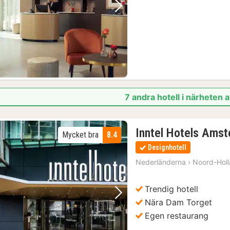
Föregående bild
Nästa bild
7 andra hotell i närheten
Inntel Hotels Ams
Mycket bra
8.4
Designhotell
Nederländerna
›
Noord-Hol
Trendig hotell
Föregående bild
Nästa bild
Nära Dam Torget
Egen restaurang