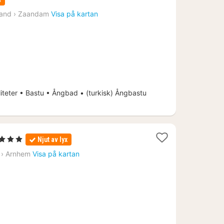
från
land
›
Zaandam
Visa på kartan
1687
kr.
iteter • Bastu • Ångbad • (turkisk) Ångbastu
ärnor
Njut av lyx
t
›
Arnhem
Visa på kartan
n
8