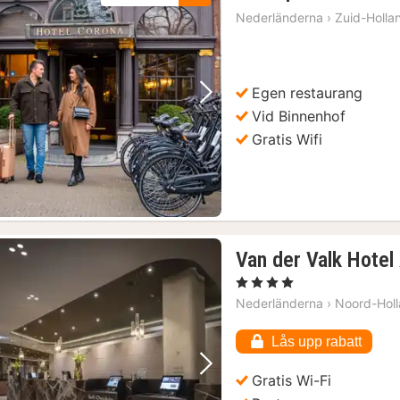
Nederländerna
›
Zuid-Holla
Egen restaurang
Föregående bild
Nästa bild
Vid Binnenhof
Gratis Wifi
Van der Valk Hote
, 4 Stjärnor
Nederländerna
›
Noord-Hol
Lås upp rabatt
Föregående bild
Nästa bild
Gratis Wi-Fi