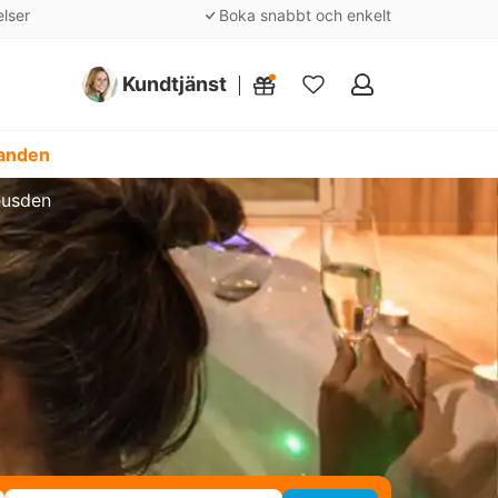
elser
Boka snabbt och enkelt
Kundtjänst
Mina
favoriter
danden
eusden