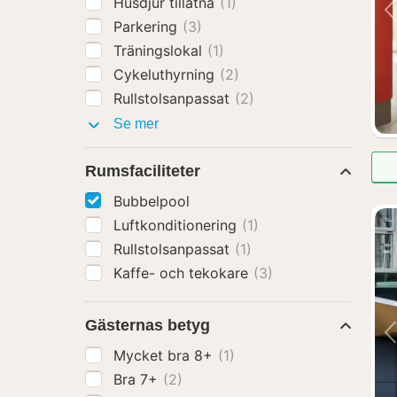
Husdjur tillåtna
(1)
Parkering
(3)
Träningslokal
(1)
Cykeluthyrning
(2)
Rullstolsanpassat
(2)
Faciliteter
Se mer
Rumsfaciliteter
Bubbelpool
Luftkonditionering
(1)
Rullstolsanpassat
(1)
Kaffe- och tekokare
(3)
Gästernas betyg
Mycket bra 8+
(1)
Bra 7+
(2)