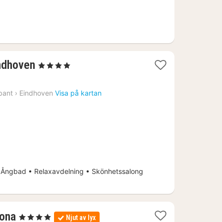
1
ndhoven
, 4 Stjärnor
natt
från
bant
›
Eindhoven
Visa på kartan
1616
kr.
 Ångbad • Relaxavdelning • Skönhetssalong
1
rona
, 4 Stjärnor
Njut av lyx