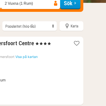
Sök
2 Vuxna (1 Rum)
Karta
r
1
rsfoort Centre
, 4 Stjärnor
natt
från
mersfoort
Visa på kartan
2195
kr.
trum