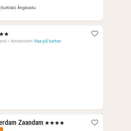
(turkisk) Ångbastu
ärnor
t
land
›
Amsterdam
Visa på kartan
n
4
1
terdam Zaandam
, 4 Stjärnor
natt
a