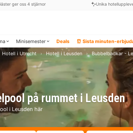
äster ger oss 4 stjärnor
Unika hotellupplev
ema
Minisemester
Deals
⏰ Sista minuten-erbju
Hotell i Utrecht
Hotell i Leusden
Bubbelbadkar - L
elpool på rummet i Leusden
pool i Leusden här