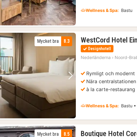
Wellness & Spa:
Bastu
WestCord Hotel Ei
Mycket bra
8.3
Designhotell
Nederländerna
›
Noord-Bra
Rymligt och modernt
Föregående bild
Nästa bild
Nära centralstationen
à la carte-restaurang
Wellness & Spa:
Bastu •
Boutique Hotel Co
Mycket bra
8.5