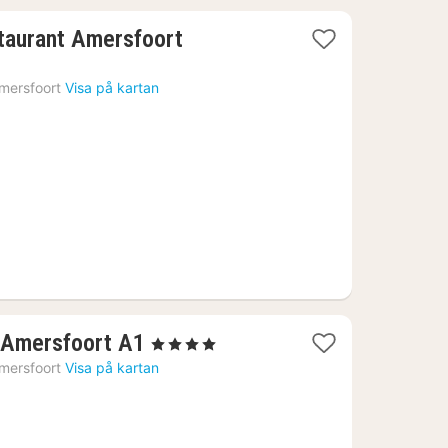
1
taurant Amersfoort
natt
från
mersfoort
Visa på kartan
1263
kr.
1
l Amersfoort A1
, 4 Stjärnor
natt
mersfoort
Visa på kartan
från
1220
kr.