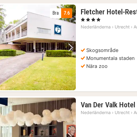
Fletcher Hotel-Res
Bra
7.6
, 4 Stjärnor
Nederländerna
›
Utrecht
›
A
Skogsområde
Föregående bild
Nästa bild
Monumentala staden
Nära zoo
Van Der Valk Hote
Nederländerna
›
Utrecht
›
A