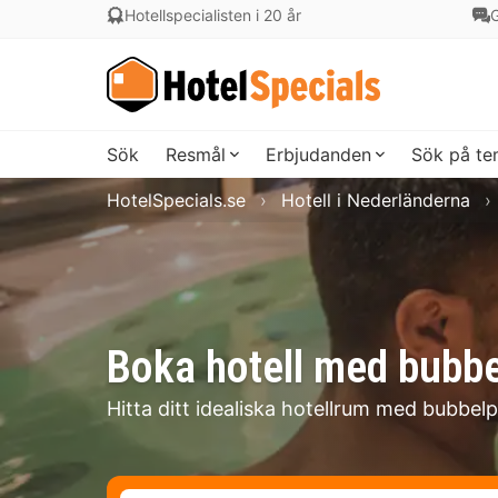
Hotellspecialisten i 20 år
G
Sök
Resmål
Erbjudanden
Sök på t
HotelSpecials.se
Hotell i Nederländerna
Boka hotell med bubb
Hitta ditt idealiska hotellrum med bubbel