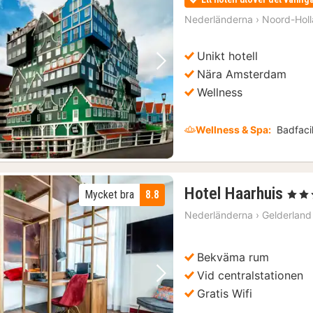
Nederländerna
›
Noord-Hol
Unikt hotell
Föregående bild
Nästa bild
Nära Amsterdam
Wellness
Wellness & Spa:
Badfacil
1
Hotel Haarhuis
Mycket bra
8.8
, 5 Stj
nat
Nederländerna
›
Gelderland
frå
302
kr.
Bekväma rum
Vid centralstationen
Föregående bild
Nästa bild
Gratis Wifi