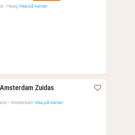
natt
nd
›
Haag
Visa på kartan
från
2385
kr.
1
l Amsterdam Zuidas
natt
från
land
›
Amsterdam
Visa på kartan
2479
kr.