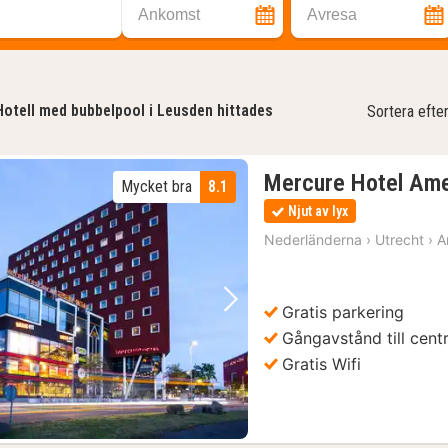
Ankomst
Avresa
Hotell med bubbelpool i Leusden hittades
Sortera efte
Mercure Hotel Ame
Mycket bra
8.1
Njut av lyx
Nederländerna
›
Utrecht
›
A
Gratis parkering
Föregående bild
Nästa bild
Gångavstånd till cen
Gratis Wifi