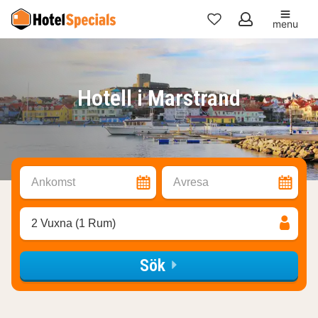
menu
Mina
favoriter
Hotell i Marstrand
Ankomst
Avresa
2 Vuxna (1 Rum)
Sök