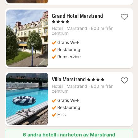
1
Grand Hotel Marstrand
natt
, 4 Stjärnor
från
Hotell i
Marstrand
·
800 m från
2630
centrum
kr.
Gratis Wi-Fi
Restaurang
Rumservice
1
Villa Marstrand
, 4 Stjärnor
natt
Hotell i
Marstrand
·
800 m från
från
centrum
1963
Gratis Wi-Fi
kr.
Restaurang
Hiss
6 andra hotell i närheten av Marstrand