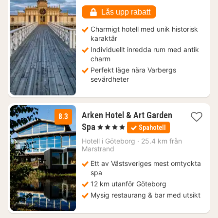
Lås upp rabatt
Charmigt hotell med unik historisk
karaktär
Individuellt inredda rum med antik
charm
Perfekt läge nära Varbergs
sevärdheter
Arken Hotel & Art Garden
8.3
1
Spa
, 4 Stjärnor
Spahotell
natt
från
Hotell i
Göteborg
·
25.4 km från
Marstrand
1610
kr.
Ett av Västsveriges mest omtyckta
spa
12 km utanför Göteborg
Mysig restaurang & bar med utsikt