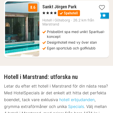
1
Sankt Jörgen Park
8.6
natt
, 4 Stjärnor
Spahotell
från
1700
Hotell i
Göteborg
·
26.2 km från
Marstrand
kr.
Prisbelönt spa med unikt Sparitual-
koncept
Designhotell med vy över stan
Egen sportclub och golfklubb
Hotell i Marstrand: utforska nu
Letar du efter ett hotell i Marstrand för din nästa resa?
Med HotelSpecials är det enkelt att hitta det perfekta
boendet, tack vare exklusiva
hotell erbjudanden
,
grymma extraförmåner och unika
Specials
. Välj mellan