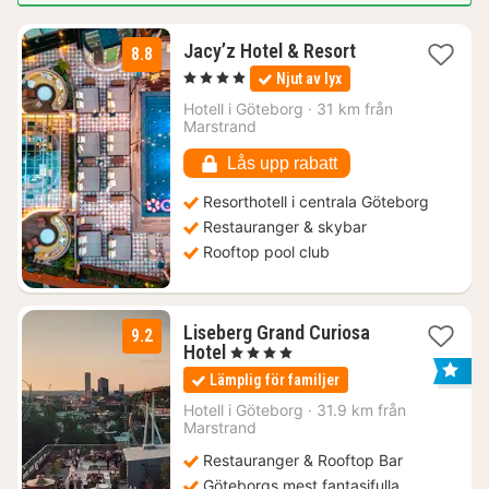
1
Jacy’z Hotel & Resort
8.8
natt
, 4 Stjärnor
Njut av lyx
från
1380
Hotell i
Göteborg
·
31 km från
Marstrand
kr.
Lås upp rabatt
Resorthotell i centrala Göteborg
Restauranger & skybar
Rooftop pool club
Liseberg Grand Curiosa
9.2
1
Hotel
, 4 Stjärnor
natt
Lämplig för familjer
från
1329
Hotell i
Göteborg
·
31.9 km från
Marstrand
kr.
Restauranger & Rooftop Bar
Göteborgs mest fantasifulla