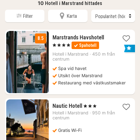
10
Hotell i Marstrand hittades
Filter
Karta
3
Marstrands Havshotell
8.5
nätter
, 4 Stjärnor
Spahotell
för
1577
Hotell i
Marstrand
·
450 m från
centrum
kr.
Spa vid havet
Utsikt över Marstrand
Restaurang med västkustsmaker
1
Nautic Hotell
, 3 Stjärnor
natt
Hotell i
Marstrand
·
950 m från
från
centrum
1474
kr.
Gratis Wi-Fi