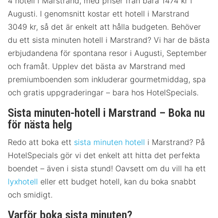
4 hotell i Marstrand, med priser från bara 1474 kr i
Augusti. I genomsnitt kostar ett hotell i Marstrand
3049 kr, så det är enkelt att hålla budgeten. Behöver
du ett sista minuten hotell i Marstrand? Vi har de bästa
erbjudandena för spontana resor i Augusti, September
och framåt. Upplev det bästa av Marstrand med
premiumboenden som inkluderar gourmetmiddag, spa
och gratis uppgraderingar – bara hos HotelSpecials.
Sista minuten-hotell i Marstrand – Boka nu
för nästa helg
Redo att boka ett
sista minuten hotell
i Marstrand? På
HotelSpecials gör vi det enkelt att hitta det perfekta
boendet – även i sista stund! Oavsett om du vill ha ett
lyxhotell
eller ett budget hotell, kan du boka snabbt
och smidigt.
Varför boka sista minuten?