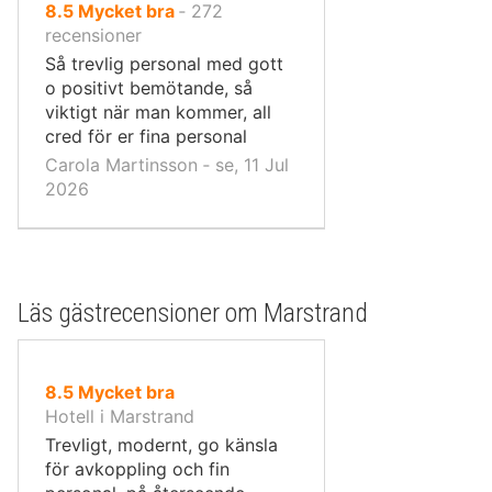
av
8.5
Mycket bra
‐
272
10,
recensioner
Så trevlig personal med gott
o positivt bemötande, så
viktigt när man kommer, all
cred för er fina personal
Carola Martinsson ‐ se, 11 Jul
2026
Läs gästrecensioner om Marstrand
av
8.5
Mycket bra
10,
Hotell i Marstrand
Trevligt, modernt, go känsla
för avkoppling och fin