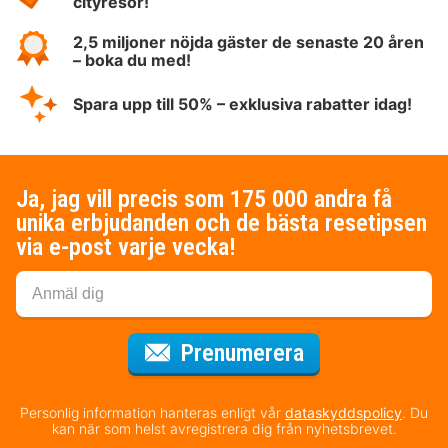
cityresor!
2,5 miljoner nöjda gäster de senaste 20 åren
– boka du med!
Spara upp till 50% – exklusiva rabatter idag!
Ja, jag vill precis som 175 000 andra få
unika erbjudanden och de bästa resetipsen
via e-post varje vecka!
för nyhetsbrev
Prenumerera
Personlig information hanteras enligt vår
dataskyddspolicy
. Du
kan när som helst avregistrera dig från nyhetsbrevet.