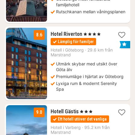
familjehotell
Rutschkanan mellan våningsplanen
1
Hotel Riverton
, 4 Stjärnor
8.6
natt
Lämplig för familjer
från
1555
Hotell i
Göteborg
·
29.6 km från
Marstrand
kr.
Utmärk skybar med utsikt över
Göta älv
Premiumläge i hjärtat av Göteborg
Lyxiga rum & modernt Serenity
Spa
1
Hotell Gästis
, 3 Stjärnor
9.0
natt
Ett hotell utöver det vanliga
från
1395
Hotell i
Varberg
·
95.2 km från
Marstrand
kr.