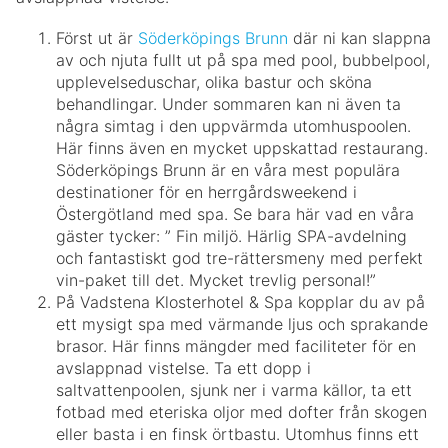
Först ut är
Söderköpings Brunn
där ni kan slappna
av och njuta fullt ut på spa med pool, bubbelpool,
upplevelseduschar, olika bastur och sköna
behandlingar. Under sommaren kan ni även ta
några simtag i den uppvärmda utomhuspoolen.
Här finns även en mycket uppskattad restaurang.
Söderköpings Brunn är en våra mest populära
destinationer för en herrgårdsweekend i
Östergötland med spa. Se bara här vad en våra
gäster tycker: ” Fin miljö. Härlig SPA-avdelning
och fantastiskt god tre-rättersmeny med perfekt
vin-paket till det. Mycket trevlig personal!”
På Vadstena Klosterhotel & Spa kopplar du av på
ett mysigt spa med värmande ljus och sprakande
brasor. Här finns mängder med faciliteter för en
avslappnad vistelse. Ta ett dopp i
saltvattenpoolen, sjunk ner i varma källor, ta ett
fotbad med eteriska oljor med dofter från skogen
eller basta i en finsk örtbastu. Utomhus finns ett