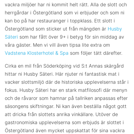
vackra miljöer har ni kommit helt rätt. Alla de slott och
herrgårdar i Östergötland som vi erbjuder och som ni
kan bo på har restauranger i toppklass. Ett slott i
Östergötland som sticker ut från mängden är
Husby
Säteri
som har fått över 9+ i betyg för sin middag av
våra gäster. Men vi vill även tipsa lite extra om
Vadstena Klosterhotel & Spa
som följer tätt därefter.
Cirka en mil från Söderköping vid S:t Annas skärgård
hittar ni Husby Säteri. Här njuter ni fantastisk mat i
vacker slottsmiljö där de historiska upplevelserna står i
fokus. Husby Säteri har en stark matfilosofi där menyn
och de råvaror som hamnar på tallriken anpassas efter
säsongens skiftningar. Ni kan även beställa något gott
att dricka från slottets anrika vinkällare. Utöver de
gastronomiska upplevelserna som erbjuds är slottet i
Östergötland även mycket uppskattat för sina vackra