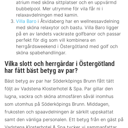
atrium med sköna sittplatser och en uppvärmd
bubbelpool. Mer utrymme för vila får ni i
relaxavdelningen med kamin.
Villa Baro
i Åtvidaberg har en wellnessavdelning
med sköna relaxytor och bastu. Villa Baro ligger
på en av landets vackraste golfbanor och passar
perfekt för dig som vill kombinera en
herrgårdsweekend i Östergötland med golf och
sköna spabehandlingar.
Vilka slott och herrgårdar i Östergötland
har fått bäst betyg av par?
Bäst betyg av par har Söderköpings Brunn fått tätt
följt av Vadstena Klosterhotel & Spa. Par gillar den
lugna, vackra och sköna atmosfären såväl inomhus
som utomhus på Söderköpings Brunn. Middagen,
frukosten och spaavdelningen är särkilt uppskattat
samt den vänliga personalen. Ett betyg från en gäst på
Vadstena Klosterhotel & Spa tycker vi sammanfattar