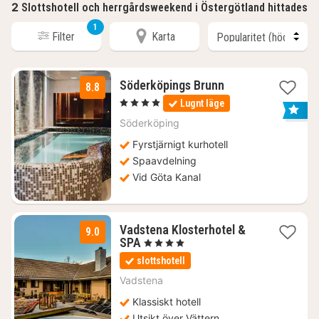
2
Slottshotell och herrgårdsweekend i Östergötland hittades
1
Filter
Karta
3
Söderköpings Brunn
8.8
nätter
, 4 Stjärnor
Lugnt läge
för
1040
Söderköping
kr.
Fyrstjärnigt kurhotell
Spaavdelning
Vid Göta Kanal
Vadstena Klosterhotel &
9.0
1
SPA
, 4 Stjärnor
natt
slottshotell
från
2095
Vadstena
kr.
Klassiskt hotell
Utsikt över Vättern