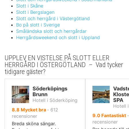
Slott i Skåne
Slott i Bergslagen
Slott och herrgård i Västergötland
Bo på slott i Sverige
Småländska slott och herrgårdar
Herrgårdsweekend och slott i Uppland
UPPLEV EN VISTELSE PÅ SLOTT ELLER
HERRGÅRD I ÖSTERGÖTLAND – Vad tycker
tidigare gäster?
Söderköpings
Vadst
Brunn
Kloste
SPA
Hotell i Söderköping
Hotell 
av
8.8
Mycket bra
‐
612
av
9.0
Fantastiskt
10,
recensioner
10,
recensioner
Breda sköna sängar.