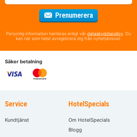
för nyhetsbrev
Prenumerera
Personlig information hanteras enligt vår
dataskyddspolicy
. Du
kan när som helst avregistrera dig från nyhetsbrevet.
Säker betalning
Service
HotelSpecials
Kundtjänst
Om HotelSpecials
Blogg