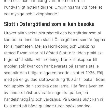
med oss, och har aldrig varit med om ett så
hundvänligt hotell tidigare. Omginingarna vid hotellet
var mysiga och avkopplande.”
Slott i Östergötland som ni kan besöka
Utöver alla vackra slottshotell och herrgårdar som ni
kan bo på finns flera slott i Östergötland som är öppna
för allmänheten. Mellan Norrköping och Linköping
utmed E4:an hittar ni Löfstad Slott där tiden praktiskt
taget stått stilla. All inredning, från kaffekoppar till
möbler, står kvar och har bevarats på samma ställe
som när den tidigare ägaren bodde i slottet 1926. Följ
med på en guidad slottsvandring 100 år tillbaka i tiden
och upplev de historiska detaljerna. Här finns även en
av landets bäst bevarade engelska parker, en
handelsträdgård och värdshus. På Ekenäs Slott kan ni
följa med på både guidade turer, spökvandring,