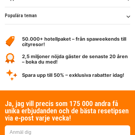
Populära teman
Om
HotelSpecials
50.000+ hotellpaket – från spaweekends till
cityresor!
2,5 miljoner nöjda gäster de senaste 20 åren
– boka du med!
Spara upp till 50% – exklusiva rabatter idag!
Ja, jag vill precis som 175 000 andra få
unika erbjudanden och de bästa resetipsen
via e-post varje vecka!