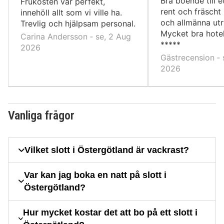
Bra boende till et
Frukosten var perfekt,
rent och fräsch
innehöll allt som vi ville ha.
och allmänna ut
Trevlig och hjälpsam personal.
Mycket bra hotel
Carina Andersson ‐ se, 2 Aug
*****
2026
Gästrecension ‐ 
2026
Vanliga frågor
Vilket slott i Östergötland är vackrast?
Var kan jag boka en natt på slott i
Östergötland?
Hur mycket kostar det att bo på ett slott i