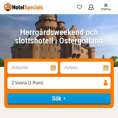
menu
Mina
favoriter
Herrgårdsweekend och
slottshotell i Östergötland
Ankomst
Avresa
2 Vuxna (1 Rum)
Sök