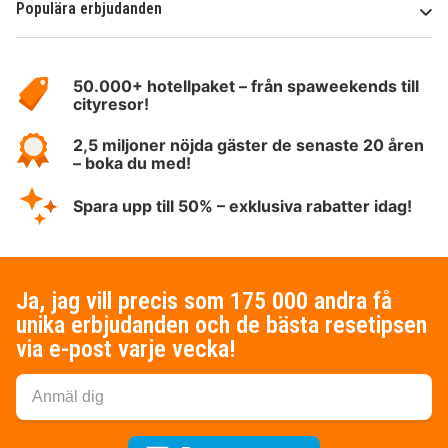
Populära erbjudanden
Om
HotelSpecials
50.000+ hotellpaket – från spaweekends till
cityresor!
2,5 miljoner nöjda gäster de senaste 20 åren
– boka du med!
Spara upp till 50% – exklusiva rabatter idag!
Ja, jag vill precis som 175 000 andra få
unika erbjudanden och de bästa resetipsen
via e-post varje vecka!