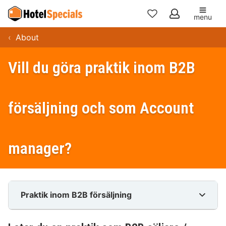
menu
Mina
About
favoriter
Vill du göra praktik inom B2B
försäljning och som Account
manager?
Praktik inom B2B försäljning