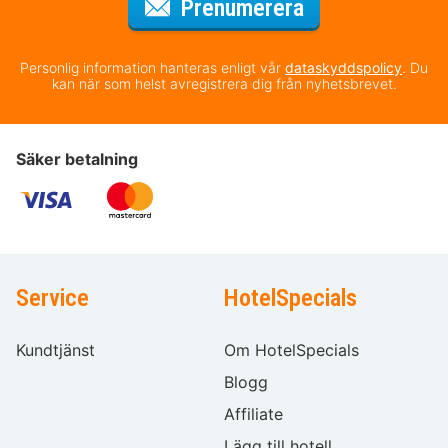
för nyhetsbrev
Prenumerera
Personlig information hanteras enligt vår
dataskyddspolicy
. Du
kan när som helst avregistrera dig från nyhetsbrevet.
Säker betalning
Service
HotelSpecials
Kundtjänst
Om HotelSpecials
Blogg
Affiliate
Lägg till hotell