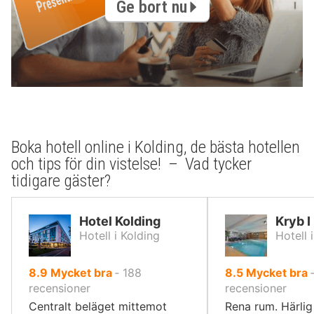
Ge bort nu
Boka hotell online i Kolding, de bästa hotellen
och tips för din vistelse! – Vad tycker
tidigare gäster?
Hotel Kolding
Kryb I
Hotell i Kolding
Hotell 
av
av
8.9
Mycket bra
‐
188
8.5
Mycket bra
10,
10,
recensioner
recensioner
Centralt beläget mittemot
Rena rum. Härlig