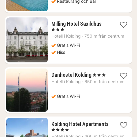
Restaurang och Bar
1
Milling Hotel Saxildhus
natt
, 3 Stjärnor
från
Hotell i
Kolding
·
750 m från centrum
924
kr.
Gratis Wi-Fi
Hiss
1
Danhostel Kolding
, 3 Stjärnor
natt
Hotell i
Kolding
·
650 m från centrum
från
582
kr.
Gratis Wi-Fi
Kolding Hotel Apartments
1
, 4 Stjärnor
natt
Hotell i
Kolding
·
400 m från centrum