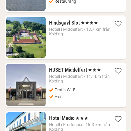
Restaurang
1
Hindsgavl Slot
, 4 Stjärnor
natt
Hotell i
Middelfart
·
13.7 km från
från
Kolding
1752
kr.
1
HUSET Middelfart
, 3 Stjärnor
natt
Hotell i
Middelfart
·
14.1 km från
från
Kolding
628
Gratis Wi-Fi
kr.
Hiss
1
Hotel Medio
, 3 Stjärnor
natt
Hotell i
Fredericia
·
15.3 km från
från
Kolding