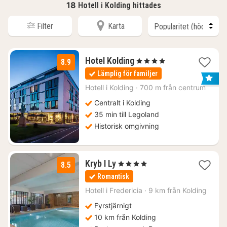
18
Hotell i Kolding hittades
Filter
Karta
1
Hotel Kolding
, 4 Stjärnor
8.9
natt
Lämplig för familjer
från
1174
Hotell i
Kolding
·
700 m från centrum
kr.
Centralt i Kolding
35 min till Legoland
Historisk omgivning
1
Kryb I Ly
, 4 Stjärnor
8.5
natt
Romantisk
från
1450
Hotell i
Fredericia
·
9 km från Kolding
kr.
Fyrstjärnigt
10 km från Kolding