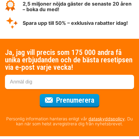
2,5 miljoner nöjda gäster de senaste 20 åren
– boka du med!
Spara upp till 50% – exklusiva rabatter idag!
Ja, jag vill precis som 175 000 andra få
unika erbjudanden och de bästa resetipsen
via e-post varje vecka!
för nyhetsbrev
Prenumerera
Personlig information hanteras enligt vår
dataskyddspolicy
. Du
kan när som helst avregistrera dig från nyhetsbrevet.