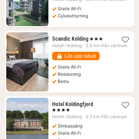
från
966
Gratis Wi-Fi
kr.
Cykeluthyrning
1
Scandic Kolding
, 3 Stjärnor
natt
Hotell i
Kolding
·
3.9 km från centrum
från
887
Lås upp rabatt
kr.
Gratis Wi-Fi
Restaurang
Bastu
1
Hotel Koldingfjord
natt
, 4 Stjärnor
från
Hotell i
Kolding
·
5.2 km från centrum
1156
kr.
Simbassäng
Gratis Wi-Fi