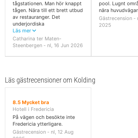
tågstationen. Man hör knappt
pool. Lugnt omr
tågen. Nära till ett brett utbud
nära huvudvägar
av restauranger. Det
Gästrecension ‐ 
underjordiska
2025
parkeringsgaraget är också
Läs mer
ett plus.
Catharina ter Maten-
Steenbergen ‐ nl, 16 Jun 2026
Läs gästrecensioner om Kolding
av
8.5
Mycket bra
10,
Hotell i Fredericia
På vägen och besökte inte
Fredericia ytterligare.
Gästrecension ‐ nl, 12 Aug