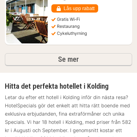
796
kr.
Lås upp rabatt
Gratis Wi-Fi
Restaurang
Cykeluthyrning
hotell och boenden
Se mer
Hitta det perfekta hotellet i Kolding
Letar du efter ett hotell i Kolding inför din nästa resa?
HotelSpecials gör det enkelt att hitta rätt boende med
exklusiva erbjudanden, fina extraförmåner och unika
Specials. Vi har 18 hotell i Kolding, med priser från 582
kr i Augusti och September. I genomsnitt kostar ett